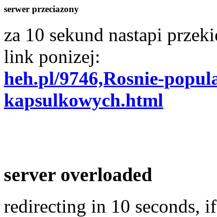
serwer przeciazony
za 10 sekund nastapi przekie
link ponizej:
heh.pl/9746,Rosnie-popul
kapsulkowych.html
server overloaded
redirecting in 10 seconds, if