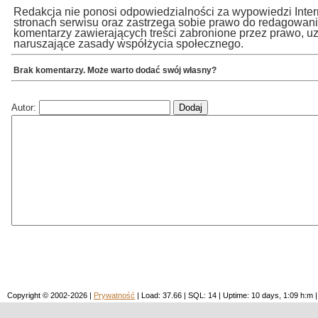
Redakcja nie ponosi odpowiedzialności za wypowiedzi Inte
stronach serwisu oraz zastrzega sobie prawo do redagowan
komentarzy zawierających treści zabronione przez prawo, u
naruszające zasady współżycia społecznego.
Brak komentarzy. Może warto dodać swój własny?
Autor:
Copyright © 2002-2026 |
Prywatność
| Load: 37.66 | SQL: 14 | Uptime: 10 days, 1:09 h: