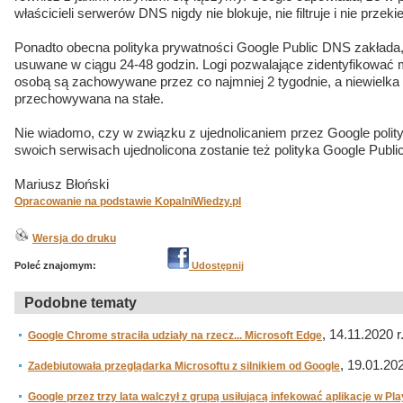
właścicieli serwerów DNS nigdy nie blokuje, nie filtruje i nie prze
Ponadto obecna polityka prywatności Google Public DNS zakłada,
usuwane w ciągu 24-48 godzin. Logi pozwalające zidentyfikować 
osobą są zachowywane przez co najmniej 2 tygodnie, a niewielka 
przechowywana na stałe.
Nie wiadomo, czy w związku z ujednolicaniem przez Google polit
swoich serwisach ujednolicona zostanie też polityka Google Publ
Mariusz Błoński
Opracowanie na podstawie KopalniWiedzy.pl
Wersja do druku
Poleć znajomym:
Udostępnij
Podobne tematy
, 14.11.2020 r
Google Chrome straciła udziały na rzecz... Microsoft Edge
, 19.01.202
Zadebiutowała przeglądarka Microsoftu z silnikiem od Google
Google przez trzy lata walczył z grupą usiłującą infekować aplikacje w Pla