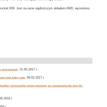
Socket 939. Jest na razie najdroższym układem AMD, wyceniono
, 31.05.2017 r.
ch procesorach
, 09.02.2017 r.
ami Intel Kaby Lake
,
odów i procesorów nowej generacji, po rozwiązania dla sieci 5G
05.2016 r.
016 r.