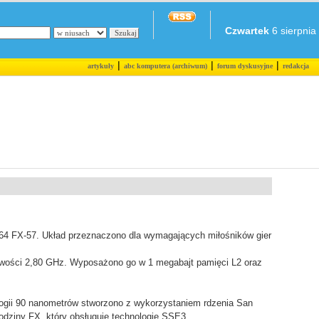
Czwartek
6 sierpnia 
|
|
|
artykuły
abc komputera (archiwum)
forum dyskusyjne
redakcja
64 FX-57. Układ przeznaczono dla wymagających miłośników gier
liwości 2,80 GHz. Wyposażono go w 1 megabajt pamięci L2 oraz
gii 90 nanometrów stworzono z wykorzystaniem rdzenia San
odziny FX, który obsługuje technologię SSE3.