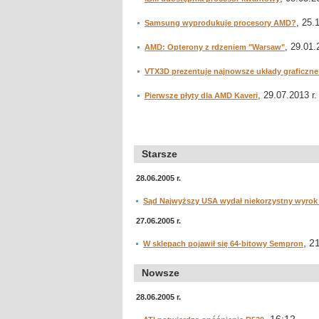
, 25.
Samsung wyprodukuje procesory AMD?
, 29.01.
AMD: Opterony z rdzeniem "Warsaw"
VTX3D prezentuje najnowsze układy graficzn
, 29.07.2013 r.
Pierwsze płyty dla AMD Kaveri
Starsze
28.06.2005 r.
Sąd Najwyższy USA wydał niekorzystny wyrok d
27.06.2005 r.
, 2
W sklepach pojawił się 64-bitowy Sempron
Nowsze
28.06.2005 r.