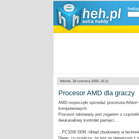
Szukaj
Wtorek, 28 czerwca 2005, 16:11
Procesor AMD dla graczy
AMD rozpoczęło sprzedaż procesora Athlon 
komputerowych.
Procesor taktowany jest zegarem o częstot
dwukanałowy kontroler pamięci...
...PC3200 DDR. Układ zbudowany w technolo
Diego, co oznacza, że jest on pierwszym z r