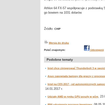
Athlon 64 FX-57 współpracuje z podstawką 
go bowiem na 1031 dolarów.
Źródło:
CHIP
Wersja do druku
Poleć znajomym:
Udostępnij
Podobne tematy
Intel chce zintegrować Thunderbolt 3 w swoi
Asus zapowiada laptopy dla graczy z procesor
Intel na CES 2017 - od autonomicznych samoch
14.01.2017 r.
, 23.
Udziały AMD w rynku GPU poszły w górę
, 08.05.2
IBM udostępnia procesor kwantowy