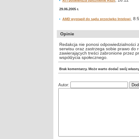
, 16:12
ATI potwierdza opóźnienie R520
29.06.2005 r.
, 8:
AMD wystąpił do sądu przeciwko Intelowi
Opinie
Redakcja nie ponosi odpowiedzialności 
serwisu oraz zastrzega sobie prawo do
zawierających treści zabronione przez 
współżycia społecznego.
Brak komentarzy. Może warto dodać swój własn
Autor: