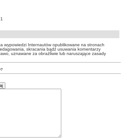
51
za wypowiedzi Internautów opublikowane na stronach
 redagowania, skracania bądź usuwania komentarzy
prawo, uznawane za obraźliwie lub naruszające zasady
y?