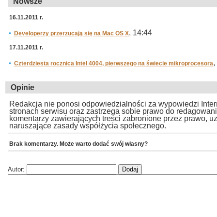
Nowsze
16.11.2011 r.
, 14:44
Developerzy przerzucają się na Mac OS X
17.11.2011 r.
,
Czterdziesta rocznica Intel 4004, pierwszego na świecie mikroprocesora
Opinie
Redakcja nie ponosi odpowiedzialności za wypowiedzi Inte
stronach serwisu oraz zastrzega sobie prawo do redagowan
komentarzy zawierających treści zabronione przez prawo, u
naruszające zasady współżycia społecznego.
Brak komentarzy. Może warto dodać swój własny?
Autor: