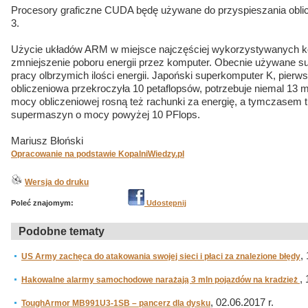
Procesory graficzne CUDA będę używane do przyspieszania obl
3.
Użycie układów ARM w miejsce najczęściej wykorzystywanych k
zmniejszenie poboru energii przez komputer. Obecnie używane 
pracy olbrzymich ilości energii. Japoński superkomputer K, pier
obliczeniowa przekroczyła 10 petaflopsów, potrzebuje niemal 1
mocy obliczeniowej rosną też rachunki za energię, a tymczasem 
supermaszyn o mocy powyżej 10 PFlops.
Mariusz Błoński
Opracowanie na podstawie KopalniWiedzy.pl
Wersja do druku
Poleć znajomym:
Udostępnij
Podobne tematy
,
US Army zachęca do atakowania swojej sieci i płaci za znalezione błędy
,
Hakowalne alarmy samochodowe narażają 3 mln pojazdów na kradzież
, 02.06.2017 r.
ToughArmor MB991U3-1SB – pancerz dla dysku