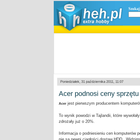
Szukaj
Poniedziałek, 31 października 2011, 11:07
Acer podnosi ceny sprzętu
jest pierwszym producentem komputerów,
Acer
To wynik powodzi w Tajlandii, które wywoła
zdrożały już o 20%.
Informacja o podniesieniu cen komputerów poj
nie są pewni ciągłości dostaw HDD. „Widzi