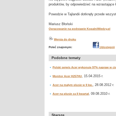
produktów, by odpowiedzieć na wzrastające k
Powodzie w Tajlandii dotknęły przede wszyst
Mariusz Błoński
Opracowanie na podstawie KopalniWiedzy.pl
Wersja do druku
Poleć znajomym:
Udostępnij
Podobne tematy
Polski serwis Acer wykonuje 97% napraw w ci
, 15.04.2015 r.
Monitor Acer H257HU
, 28.08.2012 r.
Acer na małym plusie w II kw.
, 09.08.2010 r.
Acer na plusie za II kwartał
Starsze