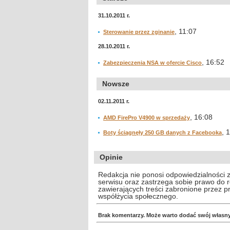
31.10.2011 r.
, 11:07
Sterowanie przez zginanie
28.10.2011 r.
, 16:52
Zabezpieczenia NSA w ofercie Cisco
Nowsze
02.11.2011 r.
, 16:08
AMD FirePro V4900 w sprzedaży
, 
Boty ściągnęły 250 GB danych z Facebooka
Opinie
Redakcja nie ponosi odpowiedzialności 
serwisu oraz zastrzega sobie prawo do
zawierających treści zabronione przez 
współżycia społecznego.
Brak komentarzy. Może warto dodać swój własn