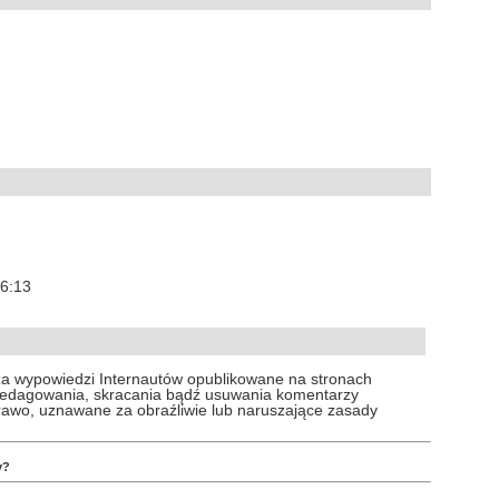
16:13
za wypowiedzi Internautów opublikowane na stronach
 redagowania, skracania bądź usuwania komentarzy
prawo, uznawane za obraźliwie lub naruszające zasady
y?