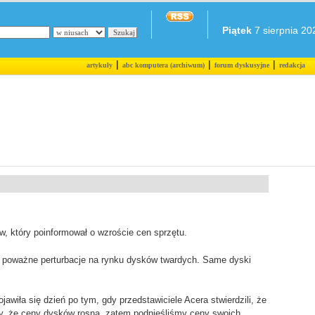
Piątek
7 sierpnia 202
|
|
|
artykuły
abc komputera (archiwum)
forum dyskusyjne
redakcja
 który poinformował o wzroście cen sprzętu.
ły poważne perturbacje na rynku dysków twardych. Same dyski
awiła się dzień po tym, gdy przedstawiciele Acera stwierdzili, że
my, że ceny dysków rosną, zatem podnieśliśmy ceny swoich