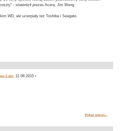
oszty" - stwierdził prezes Acera, Jim Wong.
kim WD, ale ucierpiały też Toshiba i Seagate.
, 11.08.2015 r.
ągu 5 dni
Pokaż więcej...