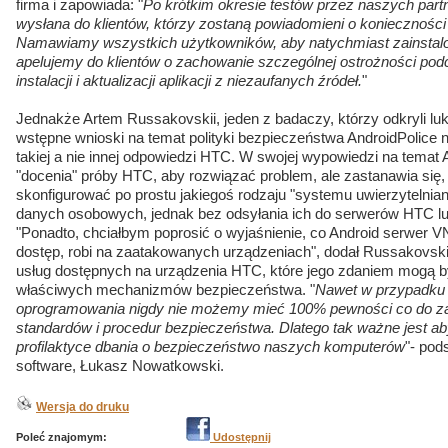
firma i zapowiada: "
Po krótkim okresie testów przez naszych part
wysłana do klientów, którzy zostaną powiadomieni o konieczności j
Namawiamy wszystkich użytkowników, aby natychmiast zainstalow
apelujemy do klientów o zachowanie szczególnej ostrożności pod
instalacji i aktualizacji aplikacji z niezaufanych źródeł.
"
Jednakże Artem Russakovskii, jeden z badaczy, którzy odkryli luk
wstępne wnioski na temat polityki bezpieczeństwa AndroidPolice 
takiej a nie innej odpowiedzi HTC. W swojej wypowiedzi na temat A
"docenia" próby HTC, aby rozwiązać problem, ale zastanawia się,
skonfigurować po prostu jakiegoś rodzaju "systemu uwierzytelnian
danych osobowych, jednak bez odsyłania ich do serwerów HTC l
"Ponadto, chciałbym poprosić o wyjaśnienie, co Android serwer V
dostęp, robi na zaatakowanych urządzeniach", dodał Russakovskii
usług dostępnych na urządzenia HTC, które jego zdaniem mogą b
właściwych mechanizmów bezpieczeństwa. "
Nawet w przypadku
oprogramowania nigdy nie możemy mieć 100% pewności co do z
standardów i procedur bezpieczeństwa. Dlatego tak ważne jest a
profilaktyce dbania o bezpieczeństwo naszych komputerów
"- po
software, Łukasz Nowatkowski.
Wersja do druku
Poleć znajomym:
Udostępnij