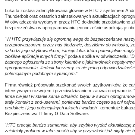
Luka ta została zidentyfikowana głównie w HTC z systemem Andr
Thunderbolt oraz ostatnich zainstalowanych aktualizacjach oprog
W oświadczeniu wydanym przez HTC dokładnie przedstawiono zi
bezpieczeństwa w oprogramowaniu jednocześnie uspokajając ob
"
W HTC przywiązuje się ogromną wagę do bezpieczeństwa nasz
przeprowadzonym przez nas śledztwie, doszliśmy do wniosku, 
szkodzi jego użytkownikom, istnieje luka, która potencjalnie mog
złośliwe aplikacje innych firmy.
" podała spółka w oświadczeniu. "
D
żadnego zgłoszenia ze strony klientów o jakimkolwiek negatywn
oprogramowania. Jednak bierzemy za nie pełną odpowiedzialność
potencjalnym podobnym sytuacjom.
"
Firma również próbowała przekonać swoich użytkowników, że cał
intensywnym rozwojem i przeciwdziałaniem zauważonej wadzie. "
firma nie jest w stanie sama odnaleźć błędu w swoim oprogramowa
stały kontakt z end-userami, ponieważ bardzo często są oni najc
produkcie i jego potencjalnych lukach i wadach
" komentuje Łukas
Bezpieczeństwa IT firmy G Data Software.
"
HTC pracuje bardzo sumiennie, aby szybko wydać aktualizację z
zaistniały problem w taki sposób aby w przyszłości już nigdy nie 