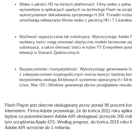
Wideo o jakości HD na różnych platformach. Filmy wideo z pełną
wyświetlane w aplikacjach opartych na technologii Flash na urzą
wykorzystaniem dekodowania sprzętowego H.264. Ponadto rozbud
umożliwiają odtwarzanie filmów wideo z jakością HD i 7.1-kanał
Możliwość wypożyczania lub subskrypcji. Wykorzystując Adobe 
wydawcy treści mogą stosować elastyczne modele biznesowe opa
subskrypcji, a także oferować treści w trybie TV Everywhere pon
telewizji w Stanach Zjednoczonych.
Bezpieczeństwo i kompatybilność. Wykorzystując generowanie li
z zabezpieczeniem kryptograficznym można tworzyć bardziej bez
bezpośrednia obsługa 64-bitowych systemów operacyjnych i 64-b
Linux, Mac OS i Windows gwarantuje płynne przeglądanie niezależ
Flash Player jest obecnie obsługiwany przez ponad 98 procent 
Internetem. Firma Adobe przewiduje, że do końca 2011 roku aplikac
będzie za pośrednictwem Adobe AIR obsługiwać przeszło 200 mili
tym urządzenia Apple iOS. Według prognoz, do końca 2015 roku l
Adobe AIR wzrośnie do 1 miliarda.