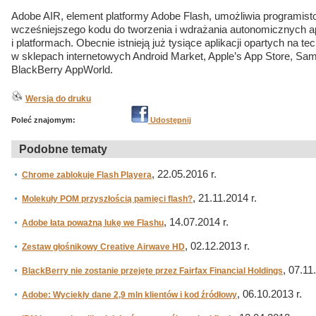
Adobe AIR, element platformy Adobe Flash, umożliwia programis
wcześniejszego kodu do tworzenia i wdrażania autonomicznych ap
i platformach. Obecnie istnieją już tysiące aplikacji opartych na t
w sklepach internetowych Android Market, Apple’s App Store, Sa
BlackBerry AppWorld.
Wersja do druku
Poleć znajomym:
Udostępnij
Podobne tematy
, 22.05.2016 r.
Chrome zablokuje Flash Playera
, 21.11.2014 r.
Molekuły POM przyszłością pamięci flash?
, 14.07.2014 r.
Adobe łata poważną lukę we Flashu
, 02.12.2013 r.
Zestaw głośnikowy Creative Airwave HD
, 07.11
BlackBerry nie zostanie przejęte przez Fairfax Financial Holdings
, 06.10.2013 r.
Adobe: Wyciekły dane 2,9 mln klientów i kod źródłowy