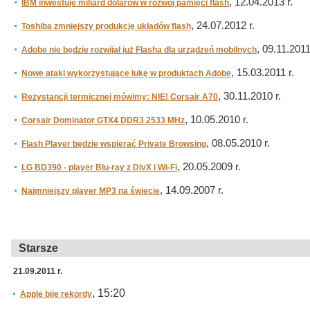
, 12.04.2013 r.
IBM inwestuje miliard dolarów w rozwój pamięci flash
, 24.07.2012 r.
Toshiba zmniejszy produkcję układów flash
, 09.11.2011
Adobe nie będzie rozwijał już Flasha dla urządzeń mobilnych
, 15.03.2011 r.
Nowe ataki wykorzystujące lukę w produktach Adobe
, 30.11.2010 r.
Rezystancji termicznej mówimy: NIE! Corsair A70
, 10.05.2010 r.
Corsair Dominator GTX4 DDR3 2533 MHz
, 08.05.2010 r.
Flash Player będzie wspierać Private Browsing
, 20.05.2009 r.
LG BD390 - player Blu-ray z DivX i Wi-Fi
, 14.09.2007 r.
Najmniejszy player MP3 na świecie
Starsze
21.09.2011 r.
, 15:20
Apple bije rekordy