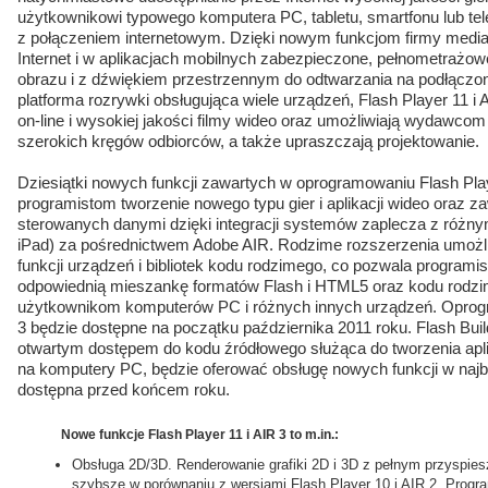
użytkownikowi typowego komputera PC, tabletu, smartfonu lub tel
z połączeniem internetowym. Dzięki nowym funkcjom firmy medi
Internet i w aplikacjach mobilnych zabezpieczone, pełnometrażowe
obrazu i z dźwiękiem przestrzennym do odtwarzania na podłączon
platforma rozrywki obsługująca wiele urządzeń, Flash Player 11 i 
on-line i wysokiej jakości filmy wideo oraz umożliwiają wydawcom 
szerokich kręgów odbiorców, a także upraszczają projektowanie.
Dziesiątki nowych funkcji zawartych w oprogramowaniu Flash Play
programistom tworzenie nowego typu gier i aplikacji wideo oraz 
sterowanych danymi dzięki integracji systemów zaplecza z różny
iPad) za pośrednictwem Adobe AIR. Rodzime rozszerzenia umożl
funkcji urządzeń i bibliotek kodu rodzimego, co pozwala progra
odpowiednią mieszankę formatów Flash i HTML5 oraz kodu rodzi
użytkownikom komputerów PC i różnych innych urządzeń. Oprogr
3 będzie dostępne na początku października 2011 roku. Flash Build
otwartym dostępem do kodu źródłowego służąca do tworzenia aplik
na komputery PC, będzie oferować obsługę nowych funkcji w najbli
dostępna przed końcem roku.
Nowe funkcje Flash Player 11 i AIR 3 to m.in.:
Obsługa 2D/3D. Renderowanie grafiki 2D i 3D z pełnym przyspie
szybsze w porównaniu z wersjami Flash Player 10 i AIR 2. Prog