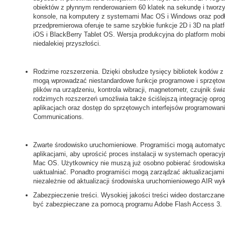
obiektów z płynnym renderowaniem 60 klatek na sekundę i tworzy
konsole, na komputery z systemami Mac OS i Windows oraz podł
przedpremierowa oferuje te same szybkie funkcje 2D i 3D na plat
iOS i BlackBerry Tablet OS. Wersja produkcyjna do platform mob
niedalekiej przyszłości.
Rodzime rozszerzenia. Dzięki obsłudze tysięcy bibliotek kodów 
mogą wprowadzać niestandardowe funkcje programowe i sprzętowe
plików na urządzeniu, kontrola wibracji, magnetometr, czujnik świ
rodzimych rozszerzeń umożliwia także ściślejszą integrację op
aplikacjach oraz dostęp do sprzętowych interfejsów programowania
Communications.
Zwarte środowisko uruchomieniowe. Programiści mogą automatyc
aplikacjami, aby uprościć proces instalacji w systemach operacy
Mac OS. Użytkownicy nie muszą już osobno pobierać środowiska
uaktualniać. Ponadto programiści mogą zarządzać aktualizacjami w
niezależnie od aktualizacji środowiska uruchomieniowego AIR w
Zabezpieczenie treści. Wysokiej jakości treści wideo dostarcza
być zabezpieczane za pomocą programu Adobe Flash Access 3.