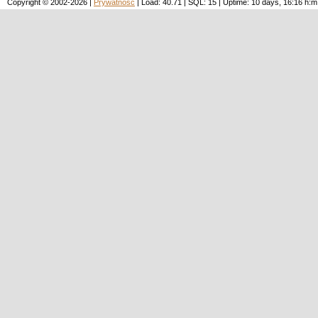
Copyright © 2002-2026 |
Prywatność
| Load: 40.71 | SQL: 15 | Uptime: 10 days, 16:16 h