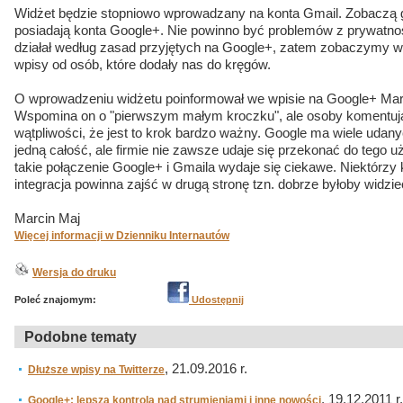
Widżet będzie stopniowo wprowadzany na konta Gmail. Zobaczą g
posiadają konta Google+. Nie powinno być problemów z prywatno
działał według zasad przyjętych na Google+, zatem zobaczymy wy
wpisy od osób, które dodały nas do kręgów.
O wprowadzeniu widżetu poinformował we wpisie na Google+ Mar
Wspomina on o "pierwszym małym kroczku", ale osoby komentują
wątpliwości, że jest to krok bardzo ważny. Google ma wiele udan
jedną całość, ale firmie nie zawsze udaje się przekonać do tego 
takie połączenie Google+ i Gmaila wydaje się ciekawe. Niektórzy
integracja powinna zajść w drugą stronę tzn. dobrze byłoby widzi
Marcin Maj
Więcej informacji w Dzienniku Internautów
Wersja do druku
Poleć znajomym:
Udostępnij
Podobne tematy
, 21.09.2016 r.
Dłuższe wpisy na Twitterze
, 19.12.2011 r.
Google+: lepsza kontrola nad strumieniami i inne nowości