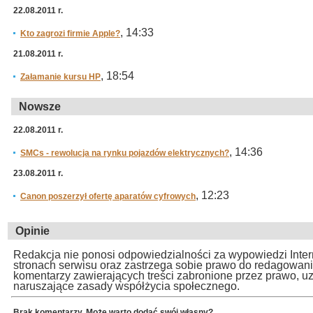
22.08.2011 r.
, 14:33
Kto zagrozi firmie Apple?
21.08.2011 r.
, 18:54
Załamanie kursu HP
Nowsze
22.08.2011 r.
, 14:36
SMCs - rewolucja na rynku pojazdów elektrycznych?
23.08.2011 r.
, 12:23
Canon poszerzył ofertę aparatów cyfrowych
Opinie
Redakcja nie ponosi odpowiedzialności za wypowiedzi Inte
stronach serwisu oraz zastrzega sobie prawo do redagowan
komentarzy zawierających treści zabronione przez prawo, u
naruszające zasady współżycia społecznego.
Brak komentarzy. Może warto dodać swój własny?