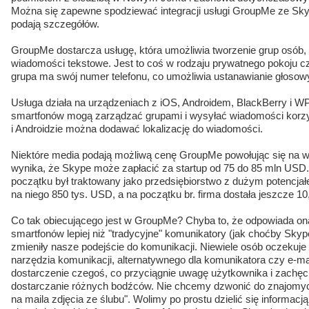
Można się zapewne spodziewać integracji usługi GroupMe ze Sky
podają szczegółów.
GroupMe dostarcza usługę, która umożliwia tworzenie grup osób
wiadomości tekstowe. Jest to coś w rodzaju prywatnego pokoju cz
grupa ma swój numer telefonu, co umożliwia ustanawianie głoso
Usługa działa na urządzeniach z iOS, Androidem, BlackBerry i W
smartfonów mogą zarządzać grupami i wysyłać wiadomości korzy
i Androidzie można dodawać lokalizację do wiadomości.
Niektóre media podają możliwą cenę GroupMe powołując się na wł
wynika, że Skype może zapłacić za startup od 75 do 85 mln USD
początku był traktowany jako przedsiębiorstwo z dużym potencjał
na niego 850 tys. USD, a na początku br. firma dostała jeszcze 1
Co tak obiecującego jest w GroupMe? Chyba to, że odpowiada o
smartfonów lepiej niż "tradycyjne" komunikatory (jak choćby Sky
zmieniły nasze podejście do komunikacji. Niewiele osób oczekuje
narzędzia komunikacji, alternatywnego dla komunikatora czy e-mail
dostarczenie czegoś, co przyciągnie uwagę użytkownika i zachęci g
dostarczanie różnych bodźców. Nie chcemy dzwonić do znajomych
na maila zdjęcia ze ślubu". Wolimy po prostu dzielić się informacj