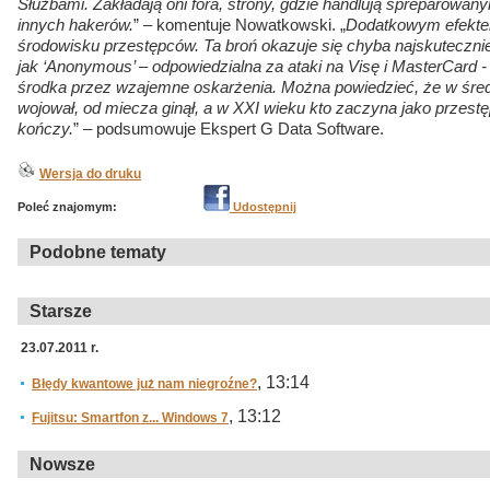
Służbami. Zakładają oni fora, strony, gdzie handlują spreparowa
innych hakerów.
” – komentuje Nowatkowski. „
Dodatkowym efektem 
środowisku przestępców. Ta broń okazuje się chyba najskutecznie
jak ‘Anonymous’ – odpowiedzialna za ataki na Visę i MasterCard 
środka przez wzajemne oskarżenia. Można powiedzieć, że w śre
wojował, od miecza ginął, a w XXI wieku kto zaczyna jako przest
kończy.
” – podsumowuje Ekspert G Data Software.
Wersja do druku
Poleć znajomym:
Udostępnij
Podobne tematy
Starsze
23.07.2011 r.
, 13:14
Błędy kwantowe już nam niegroźne?
, 13:12
Fujitsu: Smartfon z... Windows 7
Nowsze