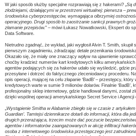
W jaki sposób służby specjalne rozprawiają się z hakerami? „
Są d
złodziejami, działającymi w przestrzeni wirtualnej: pierwsza – pre
środowiska cyberprzestępców, wymagająca olbrzymiej ostrożnośc
operacyjnego. Drugi sposób to zaostrzanie sankcji prawnych gr
złamanie przepisów.
” – mówi Łukasz Nowatkowski, Ekspert do s
Data Software.
Nietrudno zgadnąć, że wykład, jaki wygłosił Alvin T. Smith, skupi
pierwszym zagadnieniu, zdradzając detale przenikania środowiska
Okazało się, że miały one znaczący wpływ na ujawnienie sprawcó
choćby kradzież numerów kart kredytowych kilku amerykańskich s
agentów podających się za hakerów udało się wyśledzić, gdzie p
przesyłane i dotrzeć do faktycznego zleceniodawcy procederu. N
opis operacji, mającej na celu złapanie ‘BadB’ – przestępcy, który
kredytowych warte w sumie 9 milionów dolarów. Finalnie ‘BadB’, k
profesjonalny sklep internetowy, gdzie handlował danymi, został zł
dzięki wspólnej operacji amerykańskiego Secret Service i Agencji 
„
Wystąpienie Smitha w Alabamie zbiegło się w czasie z artykuł
Guardian’. Tamtejsi dziennikarze dotarli do informacji, która dla 
drugich przerażająca, trzecim może dać poczucie bezpieczeństwa
agentów i informatorów zaangażowanych w akcję infiltracji hakeró
osoba z internetowego środowiska przestępczego jest zatrudniona