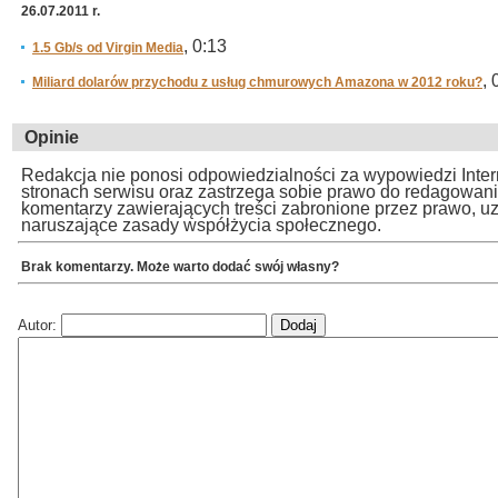
26.07.2011 r.
, 0:13
1.5 Gb/s od Virgin Media
, 
Miliard dolarów przychodu z usług chmurowych Amazona w 2012 roku?
Opinie
Redakcja nie ponosi odpowiedzialności za wypowiedzi Inte
stronach serwisu oraz zastrzega sobie prawo do redagowan
komentarzy zawierających treści zabronione przez prawo, u
naruszające zasady współżycia społecznego.
Brak komentarzy. Może warto dodać swój własny?
Autor: