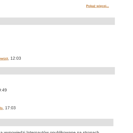
Pokaż więcej...
, 12:03
ewizji
9:49
, 17:03
ls
za wypowiedzi Internautów opublikowane na stronach