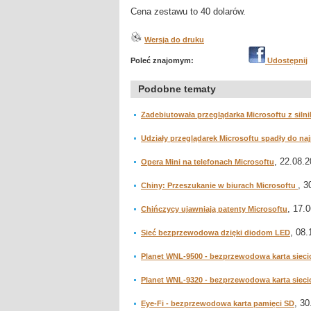
Cena zestawu to 40 dolarów.
Wersja do druku
Poleć znajomym:
Udostępnij
Podobne tematy
Zadebiutowała przeglądarka Microsoftu z siln
Udziały przeglądarek Microsoftu spadły do na
, 22.08.2
Opera Mini na telefonach Microsoftu
, 3
Chiny: Przeszukanie w biurach Microsoftu
, 17.0
Chińczycy ujawniają patenty Microsoftu
, 08.
Sieć bezprzewodowa dzięki diodom LED
Planet WNL-9500 - bezprzewodowa karta sieci
Planet WNL-9320 - bezprzewodowa karta sieci
, 30
Eye-Fi - bezprzewodowa karta pamięci SD