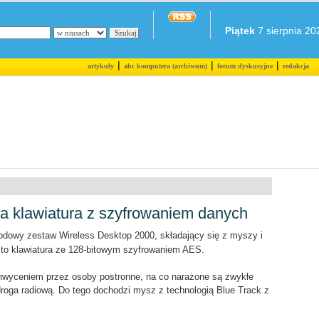
Piątek
7 sierpnia 202
|
|
|
artykuły
abc komputera (archiwum)
forum dyskusyjne
redakcja
a klawiatura z szyfrowaniem danych
dowy zestaw Wireless Desktop 2000, składający się z myszy i
u to klawiatura ze 128-bitowym szyfrowaniem AES.
chwyceniem przez osoby postronne, na co narażone są zwykłe
roga radiową. Do tego dochodzi mysz z technologią Blue Track z