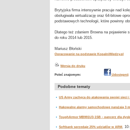
Brytyjska firma intensywnie pracuje nad kol
obsługiwała wirtualizację oraz 64-bitowe o
podstawowych technologii, które powinny ob
Dlatego też zdaniem Browna na pojawienie s
do roku 2014 lub 2015.
Mariusz Błoński
Opracowanie na podstawie KopalniWiedzy.pl
Wersja do druku
Poleć znajomym:
Udostępnij
Podobne tematy
US Army zachęca do atakowania swojej sieci i 
Hakowalne alarmy samochodowe narażają 3 m
ToughArmor MB991U3-1SB – pancerz dla dys
, 10
Softbank sprzedaje 25% udziałów w ARM