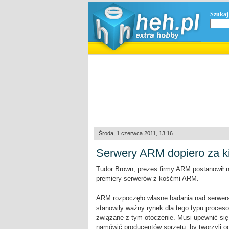
Szukaj
Środa, 1 czerwca 2011, 13:16
Serwery ARM dopiero za kil
Tudor Brown, prezes firmy ARM postanowił n
premiery serwerów z kośćmi ARM.
ARM rozpoczęło własne badania nad serwera
stanowiły ważny rynek dla tego typu proceso
związane z tym otoczenie. Musi upewnić się,
namówić producentów sprzętu, by tworzyli o