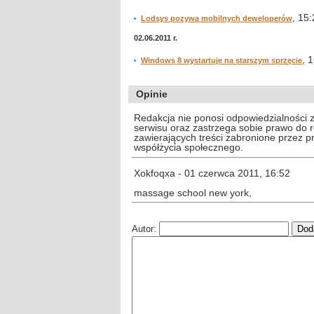
, 15
Lodsys pozywa mobilnych deweloperów
02.06.2011 r.
, 
Windows 8 wystartuje na starszym sprzęcie
Opinie
Redakcja nie ponosi odpowiedzialności 
serwisu oraz zastrzega sobie prawo do
zawierających treści zabronione przez 
współżycia społecznego.
Xokfoqxa - 01 czerwca 2011, 16:52
massage school new york,
Autor: