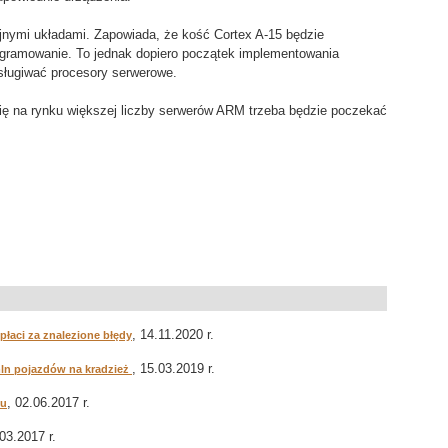
ejnymi układami. Zapowiada, że kość Cortex A-15 będzie
programowanie. To jednak dopiero początek implementowania
sługiwać procesory serwerowe.
ię na rynku większej liczby serwerów ARM trzeba będzie poczekać
, 14.11.2020 r.
płaci za znalezione błędy
, 15.03.2019 r.
ln pojazdów na kradzież
, 02.06.2017 r.
ku
.03.2017 r.