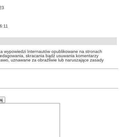
:23
16:11
za wypowiedzi Internautów opublikowane na stronach
 redagowania, skracania bądź usuwania komentarzy
prawo, uznawane za obraźliwie lub naruszające zasady