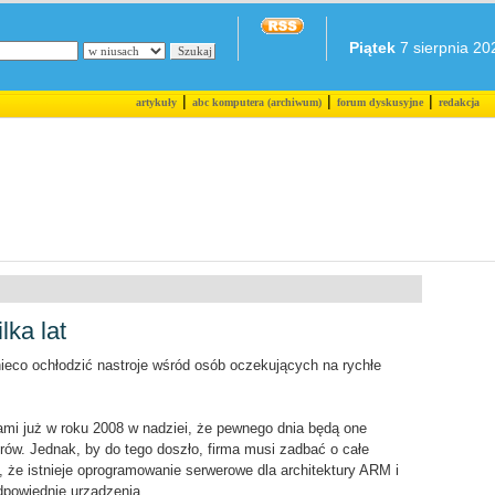
Piątek
7 sierpnia 202
|
|
|
artykuły
abc komputera (archiwum)
forum dyskusyjne
redakcja
ka lat
ieco ochłodzić nastroje wśród osób oczekujących na rychłe
mi już w roku 2008 w nadziei, że pewnego dnia będą one
rów. Jednak, by do tego doszło, firma musi zadbać o całe
 że istnieje oprogramowanie serwerowe dla architektury ARM i
dpowiednie urządzenia.