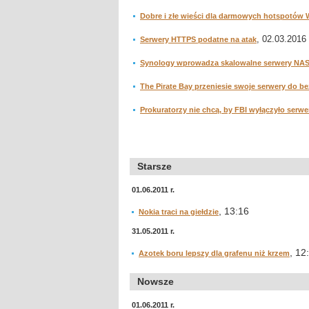
Dobre i złe wieści dla darmowych hotspotów W
, 02.03.2016 
Serwery HTTPS podatne na atak
Synology wprowadza skalowalne serwery NAS
The Pirate Bay przeniesie swoje serwery do 
Prokuratorzy nie chcą, by FBI wyłączyło serwe
Starsze
01.06.2011 r.
, 13:16
Nokia traci na giełdzie
31.05.2011 r.
, 12
Azotek boru lepszy dla grafenu niż krzem
Nowsze
01.06.2011 r.