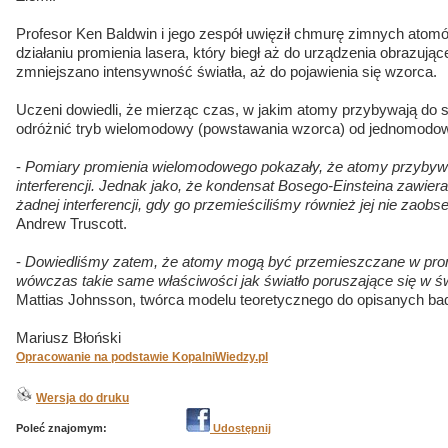
Profesor Ken Baldwin i jego zespół uwięził chmurę zimnych atomów
działaniu promienia lasera, który biegł aż do urządzenia obrazują
zmniejszano intensywność światła, aż do pojawienia się wzorca.
Uczeni dowiedli, że mierząc czas, w jakim atomy przybywają do 
odróżnić tryb wielomodowy (powstawania wzorca) od jednomodo
-
Pomiary promienia wielomodowego pokazały, że atomy przybywa
interferencji. Jednak jako, że kondensat Bosego-Einsteina zawiera
żadnej interferencji, gdy go przemieściliśmy również jej nie zaob
Andrew Truscott.
-
Dowiedliśmy zatem, że atomy mogą być przemieszczane w prom
wówczas takie same właściwości jak światło poruszające się w ś
Mattias Johnsson, twórca modelu teoretycznego do opisanych ba
Mariusz Błoński
Opracowanie na podstawie KopalniWiedzy.pl
Wersja do druku
Poleć znajomym:
Udostępnij