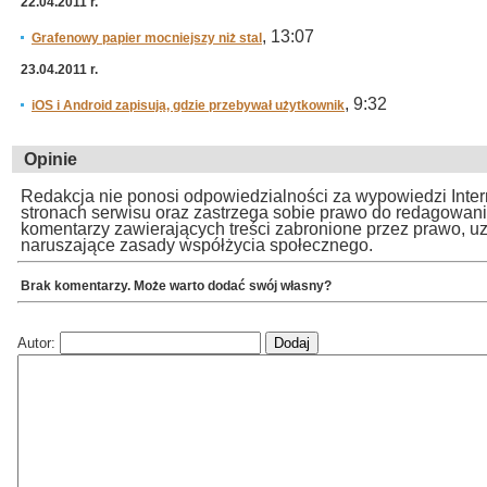
22.04.2011 r.
, 13:07
Grafenowy papier mocniejszy niż stal
23.04.2011 r.
, 9:32
iOS i Android zapisują, gdzie przebywał użytkownik
Opinie
Redakcja nie ponosi odpowiedzialności za wypowiedzi Inte
stronach serwisu oraz zastrzega sobie prawo do redagowan
komentarzy zawierających treści zabronione przez prawo, u
naruszające zasady współżycia społecznego.
Brak komentarzy. Może warto dodać swój własny?
Autor: