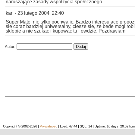
naruszające zasady współżycia społecznego.
karl - 23 lutego 2004, 22:40
Super Mate, nic tylko pochwalic. Bardzo interesujace propo
sie coraz bardziej uniwersalny, ciesze sie, ze bede mogl ro
sklepie a nie szukac i kupowac tu i owdzie. Pozdrawiam
Autor:
Copyright © 2002-2026 |
Prywatność
| Load: 47.44 | SQL: 14 | Uptime: 10 days, 20:52 h