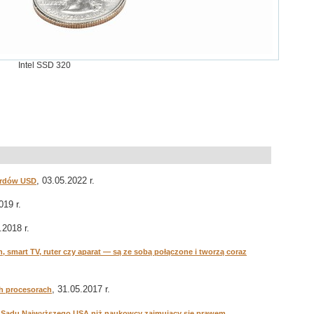
Intel SSD 320
, 03.05.2022 r.
iardów USD
019 r.
.2018 r.
h, smart TV, ruter czy aparat — są ze sobą połączone i tworzą coraz
.
, 31.05.2017 r.
ch procesorach
,
oki Sądu Najwyższego USA niż naukowcy zajmujący się prawem