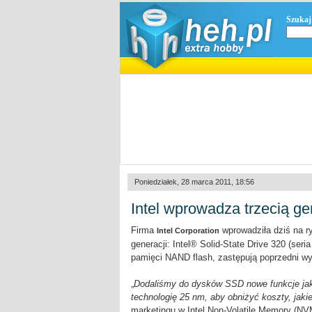
Szukaj
Poniedziałek, 28 marca 2011, 18:56
Intel wprowadza trzecią 
Firma
wprowadziła dziś na r
Intel Corporation
generacji: Intel® Solid-State Drive 320 (ser
pamięci NAND flash, zastępują poprzedni 
„
Dodaliśmy do dysków SSD nowe funkcje jak
technologię 25 nm, aby obniżyć koszty, jakie
marketingu w Intel Non-Volatile Memory (NV