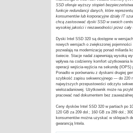
SSD oferuje wyższy stopień bezpieczeństwa,
funkcje redundancji danych, które reprezentu
konsumentów lub korporacyjne działy IT szu
chcą zastosować dyski SSD w swoich centra
wysokiej jakości i niezawodności przez cały
Dyski Intel SSD 320 są dostępne w wersjach
nowych wersjach o zwiększonej pojemności 3
pozwalają na modernizację ponad miliarda k
świecie. Stacje nadal zapewniają wysoką wy
wpływa na codzienny komfort użytkowania ko
operacji wejścia-wyjścia na sekundę (IOPS)
Ponadto w porównaniu z dyskami drugiej gen
szybkość zapisu sekwencyjnego — do 220 m
najwyższych przepustowości odczytu sekwe
wielozadaniowej. Użytkownik może na przykł
pracować nad dokumentem bez zauważalneg
Ceny dysków Intel SSD 320 w partiach po 10
120 GB za 209 dol.; 160 GB za 289 dol.; 300
konsumentów można uzyskać w sklepach detal
gwarancją Intela.