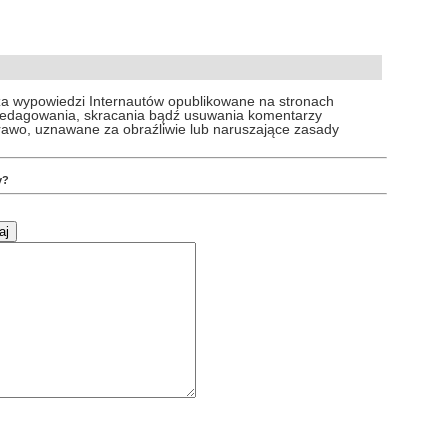
za wypowiedzi Internautów opublikowane na stronach
 redagowania, skracania bądź usuwania komentarzy
prawo, uznawane za obraźliwie lub naruszające zasady
y?