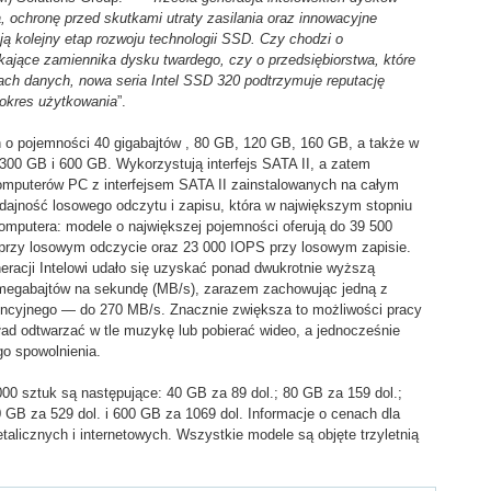
 ochronę przed skutkami utraty zasilania oraz innowacyjne
ją kolejny etap rozwoju technologii SSD. Czy chodzi o
kające zamiennika dysku twardego, czy o przedsiębiorstwa, które
ch danych, nowa seria Intel SSD 320 podtrzymuje reputację
 okres użytkowania
”.
 o pojemności 40 gigabajtów , 80 GB, 120 GB, 160 GB, a także w
00 GB i 600 GB. Wykorzystują interfejs SATA II, a zatem
omputerów PC z interfejsem SATA II zainstalowanych na całym
dajność losowego odczytu i zapisu, która w największym stopniu
mputera: modele o największej pojemności oferują do 39 500
 przy losowym odczycie oraz 23 000 IOPS przy losowym zapisie.
eracji Intelowi udało się uzyskać ponad dwukrotnie wyższą
egabajtów na sekundę (MB/s), zarazem zachowując jedną z
ncyjnego — do 270 MB/s. Znacznie zwiększa to możliwości pracy
ad odtwarzać w tle muzykę lub pobierać wideo, a jednocześnie
o spowolnienia.
00 sztuk są następujące: 40 GB za 89 dol.; 80 GB za 159 dol.;
 GB za 529 dol. i 600 GB za 1069 dol. Informacje o cenach dla
icznych i internetowych. Wszystkie modele są objęte trzyletnią