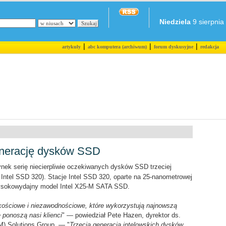
Niedziela
9 sierpnia 
|
|
|
artykuły
abc komputera (archiwum)
forum dyskusyjne
redakcja
generację dysków SSD
ynek serię niecierpliwie oczekiwanych dysków SSD trzeciej
ia Intel SSD 320). Stacje Intel SSD 320, oparte na 25-nanometrowej
wysokowydajny model Intel X25-M SATA SSD.
ościowe i niezawodnościowe, które wykorzystują najnowszą
 ponoszą nasi klienci
" — powiedział Pete Hazen, dyrektor ds.
M) Solutions Group. — "
Trzecia generacja intelowskich dysków