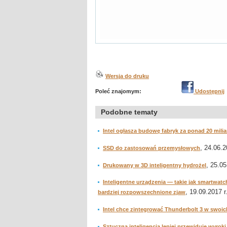
Wersja do druku
Poleć znajomym:
Udostępnij
Podobne tematy
Intel ogłasza budowę fabryk za ponad 20 mil
, 24.06.2
SSD do zastosowań przemysłowych
, 25.05
Drukowany w 3D inteligentny hydrożel
Inteligentne urządzenia — takie jak smartwatc
, 19.09.2017 r
bardziej rozpowszechnione zjaw
Intel chce zintegrować Thunderbolt 3 w swoi
Sztuczna inteligencja lepiej przewiduje wyr