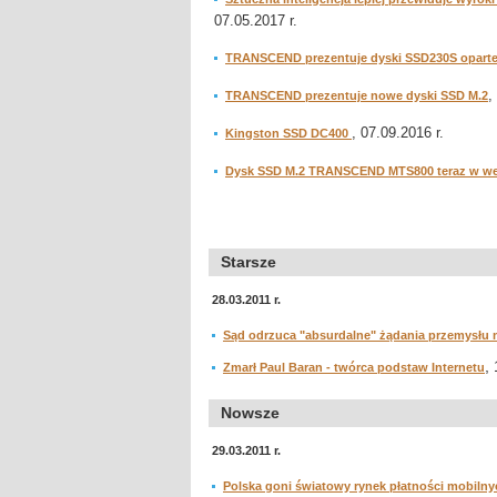
07.05.2017 r.
TRANSCEND prezentuje dyski SSD230S opart
,
TRANSCEND prezentuje nowe dyski SSD M.2
, 07.09.2016 r.
Kingston SSD DC400
Dysk SSD M.2 TRANSCEND MTS800 teraz w wer
Starsze
28.03.2011 r.
Sąd odrzuca "absurdalne" żądania przemysłu
,
Zmarł Paul Baran - twórca podstaw Internetu
Nowsze
29.03.2011 r.
Polska goni światowy rynek płatności mobilny