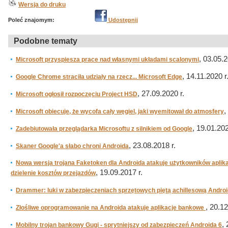
Wersja do druku
Poleć znajomym:
Udostępnij
Podobne tematy
, 03.05.2
Microsoft przyspiesza prace nad własnymi układami scalonymi
, 14.11.2020 r
Google Chrome straciła udziały na rzecz... Microsoft Edge
, 27.09.2020 r.
Microsoft ogłosił rozpoczęciu Project HSD
,
Microsoft obiecuje, że wycofa cały węgiel, jaki wyemitował do atmosfery
, 19.01.202
Zadebiutowała przeglądarka Microsoftu z silnikiem od Google
, 23.08.2018 r.
Skaner Google'a słabo chroni Androida
Nowa wersja trojana Faketoken dla Androida atakuje użytkowników aplik
, 19.09.2017 r.
dzielenie kosztów przejazdów
Drammer: luki w zabezpieczeniach sprzętowych piętą achillesową Andro
, 20.12
Złośliwe oprogramowanie na Androida atakuje aplikacje bankowe
,
Mobilny trojan bankowy Gugi - sprytniejszy od zabezpieczeń Androida 6