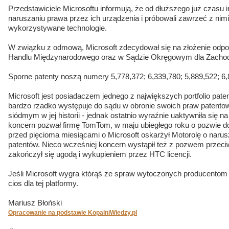
Przedstawiciele Microsoftu informują, że od dłuższego już czasu 
naruszaniu prawa przez ich urządzenia i próbowali zawrzeć z nimi
wykorzystywane technologie.
W związku z odmową, Microsoft zdecydował się na złożenie odpo
Handlu Międzynarodowego oraz w Sądzie Okręgowym dla Zachod
Sporne patenty noszą numery 5,778,372; 6,339,780; 5,889,522; 6,
Microsoft jest posiadaczem jednego z największych portfolio pate
bardzo rzadko występuje do sądu w obronie swoich praw patentow
siódmym w jej historii - jednak ostatnio wyraźnie uaktywniła się 
koncern pozwał firmę TomTom, w maju ubiegłego roku o pozwie dow
przed pięcioma miesiącami o Microsoft oskarżył Motorolę o narus
patentów. Nieco wcześniej koncern wystąpił też z pozwem przeci
zakończył się ugodą i wykupieniem przez HTC licencji.
Jeśli Microsoft wygra którąś ze spraw wytoczonych producentom
cios dla tej platformy.
Mariusz Błoński
Opracowanie na podstawie KopalniWiedzy.pl