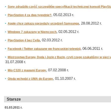
Sony zdradziło część szczegółów specyfikacji technicznej konsoli PlaySta
, 05.02.2013 r.
PlayStation 4 za dwa tygodnie?
, 28.08.2012 r.
Apple chce zakazu sprzedaży urządzeń Samsunga
, 02.05.2012 r.
Windows 7 zakazany w Niemczech
, 02.03.2012 r.
PlayStation 4 bez Cella
, 06.06.2011 r.
Facebook i Twitter zakazane we francuskiej telewizji
Mistrzostwa Europy, Doda i Jozin z Bazin, czyli czego szukaliśmy w sieci 
31.07.2008 r.
, 07.02.2008 r.
Mio C320 z mapami Europy
, 01.10.2007 r.
Qisda wchodzi z UMA do Europy
Starsze
01.03.2011 r.