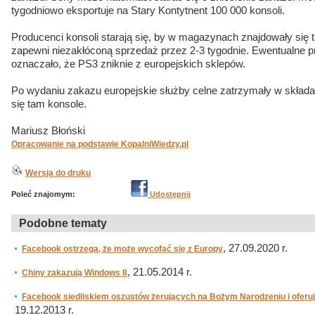
tygodniowo eksportuje na Stary Kontytnent 100 000 konsoli.
Producenci konsoli starają się, by w magazynach znajdowały się t
zapewni niezakłóconą sprzedaż przez 2-3 tygodnie. Ewentualne p
oznaczało, że PS3 zniknie z europejskich sklepów.
Po wydaniu zakazu europejskie służby celne zatrzymały w składa
się tam konsole.
Mariusz Błoński
Opracowanie na podstawie KopalniWiedzy.pl
Wersja do druku
Poleć znajomym:
Udostępnij
Podobne tematy
, 27.09.2020 r.
Facebook ostrzega, że może wycofać się z Europy
, 21.05.2014 r.
Chiny zakazują Windows 8
Facebook siedliskiem oszustów żerujących na Bożym Narodzeniu i oferuj
19.12.2013 r.