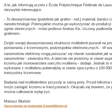
A te, jak informują uczeni z École Polytechnique Fédérale de Lau
niezwykle interesujące.
-
To dwuwymiarowy
[podobnie jak grafen - red.]
materiał, bardzo c
nanotechnologii. Potencjalnie można go wykorzystać do produkcji
ogniw słonecznych
- mówi profesor Andras Kis. Uczony podkreśl
grafenem.
Dzięki swojej dwuwymiarowej strukturze molibdenit pozwoli na pr
porównaniu z krzemowymi, podzespołów elektronicznych. -
W wa
nanometrów elektrony mogą poruszać się równie swobodnie jak w
nanometrów - stwierdza Kis. A obecnie nie jesteśmy w stanie wy
krzemu jak monowarstwa siarczku molibenu
- dodaje. Jednak to 
wykonane z molibdenu pobierałyby w stanie spoczynku o 100 000 r
tranzystory krzemowe.
Badania nad molibdenitem przyszły w samą porę. Przed kilkoma dn
może zastąpić krzemu w tranzystorach. Okazało się bowiem, że 
można całkowicie wyłączyć.
Mariusz Błoński
Opracowanie na podstawie KopalniWiedzy.pl