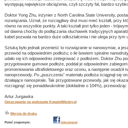
występują największe obciążenia, czyli szczyty fal, bardzo szybk
Doktor Yong Zhu, inżynier z North Carolina State University, post
rozwiązania. Uznał, że rozciągliwy drut musi mieć kształt, przy k
równo na wszystkie punkty. A taki kształt jest tylko jeden - trój
od dawna choćby do podłączania słuchawek tradycyjnych aparatów
kabel pozwala na bardzo duże odkształcenia i nie ulega przy tym
Sztuką było jednak przenieść to rozwiązanie w nanowymiar, a jes
przewód na odpowiednim podłożu; o ile bowiem spiralne nanodruty 
udało się ich odpowiednio zintegrować z podłożem. Doktor Zhu post
przygotowane gumowe podłoże, poddał je odpowiednim zabiegom
promieniowania ultrafioletowego oraz ozonu, a następnie osadzi
nanoprzewody. Po „puszczeniu" materiału podłoża ściągnął się o
działające nanospirale. Tak przygotowane przewody, jak się okaza
rozciągnąć się ponaddwukrotnie (dokładnie o 104%), przewodząc 
Artur Jurgawka
Opracowanie na podstawie KopalniWiedzy.pl
Wersja do druku
Poleć znajomym:
Udostępnij