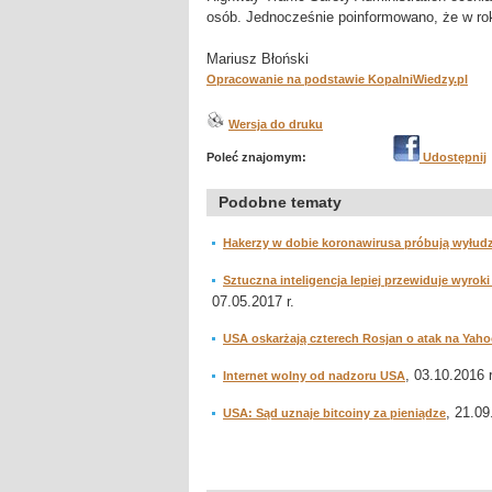
osób. Jednocześnie poinformowano, że w rok
Mariusz Błoński
Opracowanie na podstawie KopalniWiedzy.pl
Wersja do druku
Poleć znajomym:
Udostępnij
Podobne tematy
Hakerzy w dobie koronawirusa próbują wyłud
Sztuczna inteligencja lepiej przewiduje wyr
07.05.2017 r.
USA oskarżają czterech Rosjan o atak na Yaho
, 03.10.2016 r
Internet wolny od nadzoru USA
, 21.09
USA: Sąd uznaje bitcoiny za pieniądze