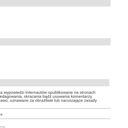
za wypowiedzi Internautów opublikowane na stronach
 redagowania, skracania bądź usuwania komentarzy
prawo, uznawane za obraźliwie lub naruszające zasady
y?