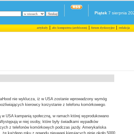
Piątek
7 sierpnia 202
|
|
|
artykuły
abc komputera (archiwum)
forum dyskusyjne
redakcja
 LaHood nie wyklucza, iż w USA zostanie wprowadzony wymóg
liwiających kierowcy korzystanie z telefonu komórkowego.
ą w USA kampanią społeczną, w ramach której wyprodukowano
g. Występują w niej osoby, które były świadkami wypadków
cych z telefonów komórkowych podczas jazdy. Amerykańska
a, że każdego roku z powodu nieuwagi kierujących ginie około 5000