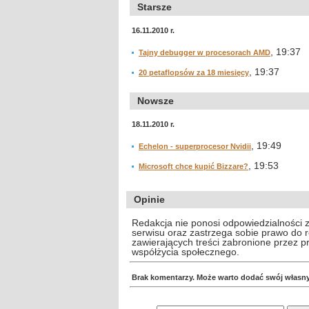
Starsze
16.11.2010 r.
, 19:37
Tajny debugger w procesorach AMD
, 19:37
20 petaflopsów za 18 miesięcy
Nowsze
18.11.2010 r.
, 19:49
Echelon - superprocesor Nvidii
, 19:53
Microsoft chce kupić Bizzare?
Opinie
Redakcja nie ponosi odpowiedzialności 
serwisu oraz zastrzega sobie prawo do
zawierających treści zabronione przez 
współżycia społecznego.
Brak komentarzy. Może warto dodać swój własn