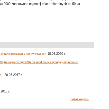
u 2009 zanotowano najmniej ofiar śmiertelnych od 50 lat.
, 18.03.2020 r.
zić dane posiadaczy kont w PKO BP
,
oki Sądu Najwyższego USA niż naukowcy zajmujący się prawem
, 20.03.2017 r.
o!
.
.2016 r.
Pokaż więcej...