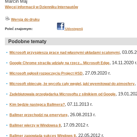
Marcin Maj
Więcej informacji w Dzienniku Internautów
Wersja do druku
Poleć znajomym:
Udostępnij
Podobne tematy
, 03.05.2
Microsoft przyspiesza prace nad własnymi układami scalonymi
, 14.11.2020 r
Google Chrome straciła udziały na rzecz... Microsoft Edge
, 27.09.2020 r.
Microsoft ogłosił rozpoczęciu Project HSD
,
Microsoft obiecuje, że wycofa cały węgiel, jaki wyemitował do atmosfery
, 19.01.202
Zadebiutowała przeglądarka Microsoftu z silnikiem od Google
, 07.11.2013 r.
Kim będzie następca Ballmera?
, 26.08.2013 r.
Ballmer przechodzi na emeryturę
, 17.09.2012 r.
Ballmer wierzy w Windowsa 8
, 22.05.2012 r.
Ballmer zapowiada sukces Windows 8