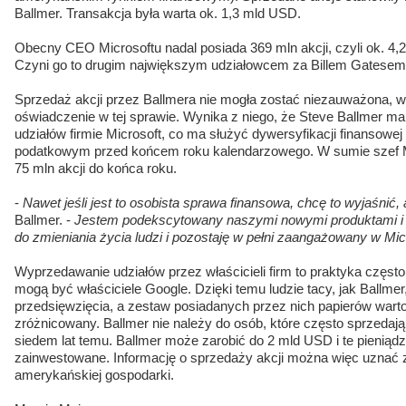
Ballmer. Transakcja była warta ok. 1,3 mld USD.
Obecny CEO Microsoftu nadal posiada 369 mln akcji, czyli ok. 4,
Czyni go to drugim największym udziałowcem za Billem Gatesem
Sprzedaż akcji przez Ballmera nie mogła zostać niezauważona, w
oświadczenie w tej sprawie. Wynika z niego, że Steve Ballmer m
udziałów firmie Microsoft, co ma służyć dywersyfikacji finansowe
podatkowym przed końcem roku kalendarzowego. W sumie szef M
75 mln akcji do końca roku.
-
Nawet jeśli jest to osobista sprawa finansowa, chcę to wyjaśnić
Ballmer. -
Jestem podekscytowany naszymi nowymi produktami i p
do zmieniania życia ludzi i pozostaję w pełni zaangażowany w Micr
Wyprzedawanie udziałów przez właścicieli firm to praktyka częst
mogą być właściciele Google. Dzięki temu ludzie tacy, jak Ballm
przedsięwzięcia, a zestaw posiadanych przez nich papierów warto
zróżnicowany. Ballmer nie należy do osób, które często sprzedają s
siedem lat temu. Ballmer może zarobić do 2 mld USD i te pieniąd
zainwestowane. Informację o sprzedaży akcji można więc uznać 
amerykańskiej gospodarki.