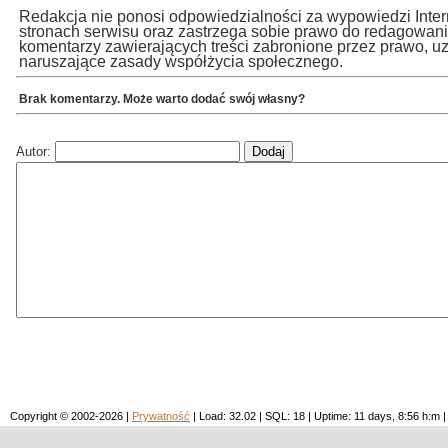
Redakcja nie ponosi odpowiedzialności za wypowiedzi Inte
stronach serwisu oraz zastrzega sobie prawo do redagowan
komentarzy zawierających treści zabronione przez prawo, u
naruszające zasady współżycia społecznego.
Brak komentarzy. Może warto dodać swój własny?
Autor:
Copyright © 2002-2026 |
Prywatność
| Load: 32.02 | SQL: 18 | Uptime: 11 days, 8:56 h: