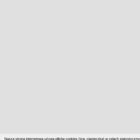
Nasza strona internetowa używa plików cookies (tzw. ciasteczka) w celach statystyczn