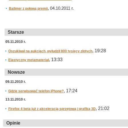
, 04.10.2011 r.
Ballmer z połową premii
Starsze
05.11.2010 r.
, 19:28
Oszukiwał na aukcjach, wyłudził 800 tysięcy złotych
, 13:33
Elastyczny metamateriał
Nowsze
09.11.2010 r.
, 17:24
Gdzie serwisować telefon iPhone?
13.11.2010 r.
, 21:02
Firefox 4 beta już z akceleracją sprzętową i grafiką 3D
Opinie