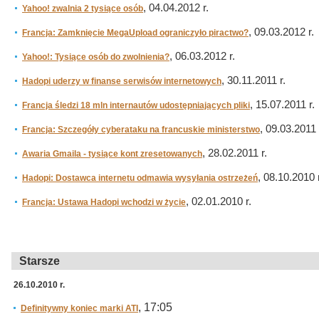
, 04.04.2012 r.
Yahoo! zwalnia 2 tysiące osób
, 09.03.2012 r.
Francja: Zamknięcie MegaUpload ograniczyło piractwo?
, 06.03.2012 r.
Yahoo!: Tysiące osób do zwolnienia?
, 30.11.2011 r.
Hadopi uderzy w finanse serwisów internetowych
, 15.07.2011 r.
Francja śledzi 18 mln internautów udostępniających pliki
, 09.03.2011 
Francja: Szczegóły cyberataku na francuskie ministerstwo
, 28.02.2011 r.
Awaria Gmaila - tysiące kont zresetowanych
, 08.10.2010 r
Hadopi: Dostawca internetu odmawia wysyłania ostrzeżeń
, 02.01.2010 r.
Francja: Ustawa Hadopi wchodzi w życie
Starsze
26.10.2010 r.
, 17:05
Definitywny koniec marki ATI