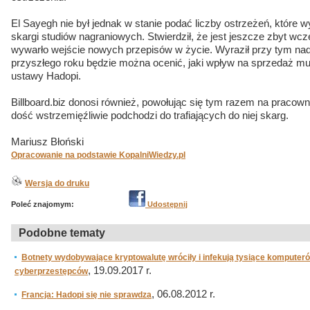
El Sayegh nie był jednak w stanie podać liczby ostrzeżeń, które 
skargi studiów nagraniowych. Stwierdził, że jest jeszcze zbyt wcz
wywarło wejście nowych przepisów w życie. Wyraził przy tym nadz
przyszłego roku będzie można ocenić, jaki wpływ na sprzedaż m
ustawy Hadopi.
Billboard.biz donosi również, powołując się tym razem na pracow
dość wstrzemięźliwie podchodzi do trafiających do niej skarg.
Mariusz Błoński
Opracowanie na podstawie KopalniWiedzy.pl
Wersja do druku
Poleć znajomym:
Udostępnij
Podobne tematy
Botnety wydobywające kryptowalutę wróciły i infekują tysiące komputerów
, 19.09.2017 r.
cyberprzestępców
, 06.08.2012 r.
Francja: Hadopi się nie sprawdza