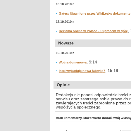
18.10.2010 r.
Gates: Ujawnione przez WikiLeaks dokumenty
17.10.2010 r.
,
Reklama online w Polsce - 18 procent w górę
Nowsze
19.10.2010 r.
, 9:14
Wojna domenowa
, 15:19
Intel wybuduje nową fabrykę?
Opinie
Redakcja nie ponosi odpowiedzialności 
serwisu oraz zastrzega sobie prawo do
zawierających treści zabronione przez 
współżycia społecznego.
Brak komentarzy. Może warto dodać swój własn