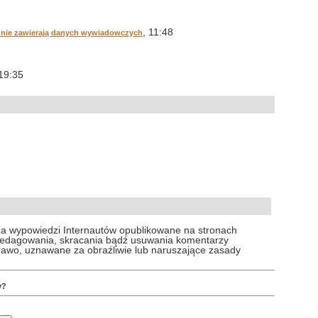
, 11:48
 nie zawierają danych wywiadowczych
 19:35
za wypowiedzi Internautów opublikowane na stronach
 redagowania, skracania bądź usuwania komentarzy
prawo, uznawane za obraźliwie lub naruszające zasady
y?