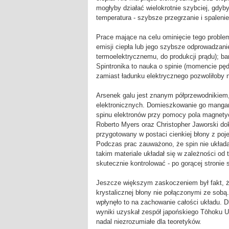
mogłyby działać wielokrotnie szybciej, gdyby
temperatura - szybsze przegrzanie i spalenie
Prace mające na celu ominięcie tego proble
emisji ciepła lub jego szybsze odprowadzanie
termoelektrycznemu, do produkcji prądu); bar
Spintronika to nauka o spinie (momencie pę
zamiast ładunku elektrycznego pozwoliłoby 
Arsenek galu jest znanym półprzewodnikiem
elektronicznych. Domieszkowanie go mangan
spinu elektronów przy pomocy pola magnety
Roberto Myers oraz Christopher Jaworski do
przygotowany w postaci cienkiej błony z po
Podczas prac zauważono, że spin nie układa 
takim materiale układał się w zależności od 
skutecznie kontrolować - po gorącej stronie 
Jeszcze większym zaskoczeniem był fakt, że
krystalicznej błony nie połączonymi ze sobą
wpłynęło to na zachowanie całości układu. Dla
wyniki uzyskał zespół japońskiego Tōhoku U
nadal niezrozumiałe dla teoretyków.