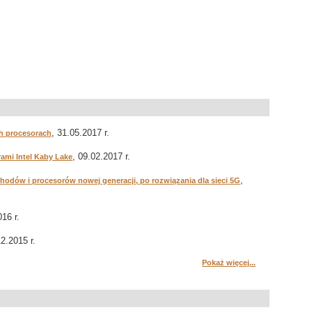
, 31.05.2017 r.
ch procesorach
, 09.02.2017 r.
ami Intel Kaby Lake
,
odów i procesorów nowej generacji, po rozwiązania dla sieci 5G
016 r.
12.2015 r.
Pokaż więcej...