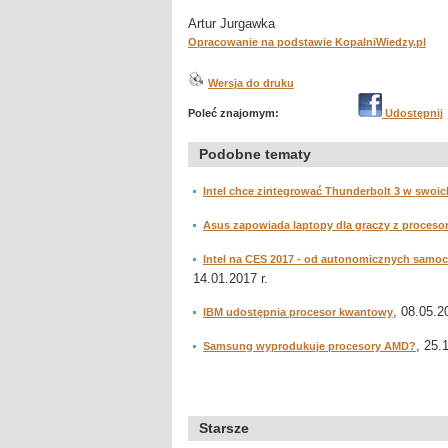
Artur Jurgawka
Opracowanie na podstawie KopalniWiedzy.pl
Wersja do druku
Poleć znajomym:
Udostępnij
Podobne tematy
Intel chce zintegrować Thunderbolt 3 w swoi
Asus zapowiada laptopy dla graczy z procesor
Intel na CES 2017 - od autonomicznych samoch
14.01.2017 r.
, 08.05.2
IBM udostępnia procesor kwantowy
, 25.
Samsung wyprodukuje procesory AMD?
Starsze