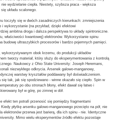
 nie wydzielanie ciepła. Niestety, szybsza praca - większa
 się układu scalonego.
mu toczyły się w dwóch zasadniczych kierunkach: zmniejszenia
 i wykorzystanie (na przykład, dzięki efektowi
dziej ambitna droga i dalsza perspektywa to układy spintroniczne.
du, właściwości kwantowej) elektronów. Wykorzystanie spinu
na budowę ultraszybkich procesorów i bardzo pojemnych pamięci.
, wykorzystywanym obok krzemu, do produkcji układów
em tworzy materiał, który służy do eksperymentowania z kontrolą
cznego. Naukowcy z Ohio State University: Joseph Heremans,
konali niezwykłego odkrycia. Arsenek galowo-manganowy,
jedynczej warstwy kryształów poddawany był doświadczeniom.
się tak, jak się spodziewano - winne okazało się ciepło. Spin w
temperatury po obu stronach błony, efekt dawał się łatwo i
skierowany był w górę, po zimnej w dół.
 efekt ten potrafi przenosić się pomiędzy fragmentami
. Kiedy płytkę arsenku galowo-manganowego przecięto na pół, nie
 elektronów przerwa jest barierą, dla ich spinu - nie. Identyczne
niversity. Mimo wielu eksperymentów źródło efektu pozostaje