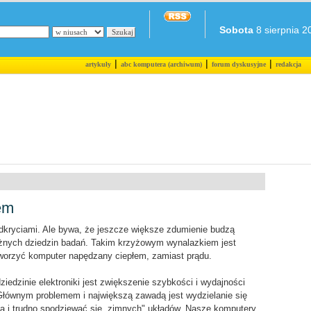
Sobota
8 sierpnia 20
|
|
|
artykuły
abc komputera (archiwum)
forum dyskusyjne
redakcja
em
odkryciami. Ale bywa, że jeszcze większe zdumienie budzą
óżnych dziedzin badań. Takim krzyżowym wynalazkiem jest
tworzyć komputer napędzany ciepłem, zamiast prądu.
edzinie elektroniki jest zwiększenie szybkości i wydajności
Głównym problemem i największą zawadą jest wydzielanie się
pła i trudno spodziewać się „zimnych" układów. Nasze komputery