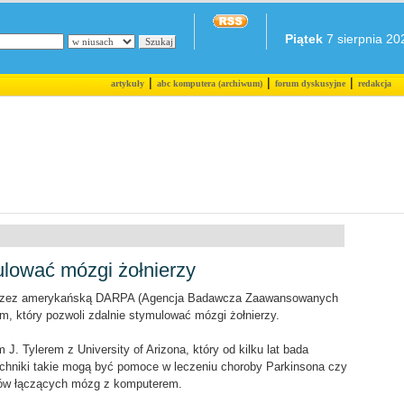
Piątek
7 sierpnia 202
|
|
|
artykuły
abc komputera (archiwum)
forum dyskusyjne
redakcja
lować mózgi żołnierzy
przez amerykańską DARPA (Agencja Badawcza Zaawansowanych
, który pozwoli zdalnie stymulować mózgi żołnierzy.
. Tylerem z University of Arizona, który od kilku lat bada
echniki takie mogą być pomoce w leczeniu choroby Parkinsona czy
ejsów łączących mózg z komputerem.