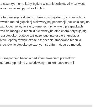
ra stworzyć hełm, który będzie w stanie zwiększyć możliwości
nia czy redukując stres lub ból.
a to osiągnięcie dużej rozdzielczości systemu, co pozwoli na
cowanie metod głębokiej nieinwazyjnej penetracji, pozwalającej na
ózgu. Obecnie wykorzystywane techniki w wielu przypadkach
od do mózgu. A techniki nieinwazyjne albo charakteryzują się
rają głęboko. Dlatego też uczonego interesuje stymulacja
otnie lepszą rozdzielczość niż obecnie stosowane techniki
eć do równie głęboko położonych struktur mózgu co metody
t i rozpoczęło badania nad stymulowaniem prawidłowo
uż prototyp hełmu z wbudowanym mikrokontrolerem i