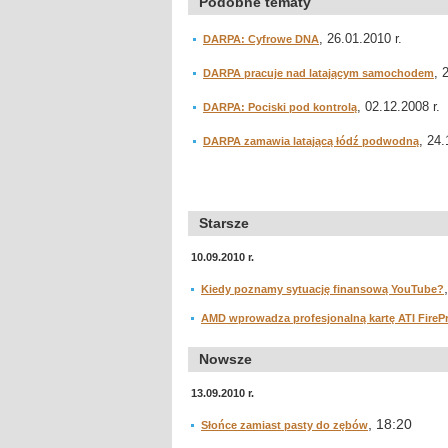
Podobne tematy
, 26.01.2010 r.
DARPA: Cyfrowe DNA
, 
DARPA pracuje nad latającym samochodem
, 02.12.2008 r.
DARPA: Pociski pod kontrolą
, 24.
DARPA zamawia latającą łódź podwodną
Starsze
10.09.2010 r.
Kiedy poznamy sytuację finansową YouTube?
AMD wprowadza profesjonalną kartę ATI FireP
Nowsze
13.09.2010 r.
, 18:20
Słońce zamiast pasty do zębów