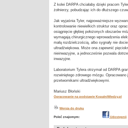
Z kolei DARPA chciałaby dzięki pracom Tyle
żołnierzy, pobudzając ich do dłuższego czuwa
Jak wyjaśnia Tyler, najpoważniejsze wyzwani
kontrolowanie niewielkich struktur oraz opra
osiągnięcie głębiej położonych obszarów m
wymagają chirurgicznego wprowadzenia elektr
małą rozdzielczością, albo sygnały nie docie
ultradźwiękowa. Może ona zapewnić pięciokr
nieinwazyjne, a jednocześnie pozwala dotrz
inwazyjne.
Laboratorium Tylera otrzymał od DARPA gran
rozwiniętego zdrowego mózgu. Opracowano j
przetwornikami ultradźwiękowymi.
Mariusz Błoński
Opracowanie na podstawie KopalniWiedzy.pl
Wersja do druku
Poleć znajomym:
Udostępnij