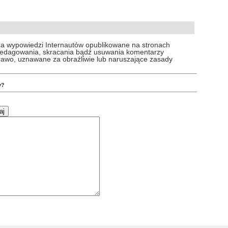
za wypowiedzi Internautów opublikowane na stronach
 redagowania, skracania bądź usuwania komentarzy
prawo, uznawane za obraźliwie lub naruszające zasady
y?