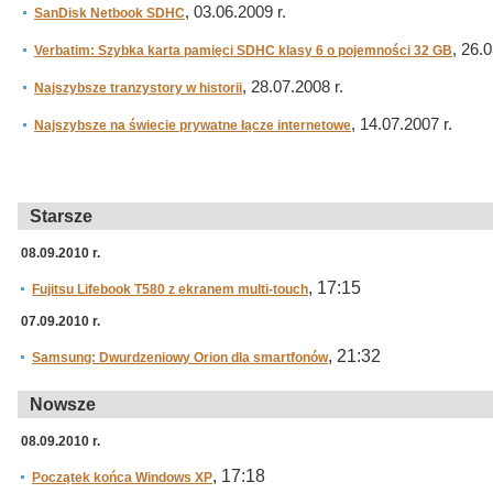
, 03.06.2009 r.
SanDisk Netbook SDHC
, 26.0
Verbatim: Szybka karta pamięci SDHC klasy 6 o pojemności 32 GB
, 28.07.2008 r.
Najszybsze tranzystory w historii
, 14.07.2007 r.
Najszybsze na świecie prywatne łącze internetowe
Starsze
08.09.2010 r.
, 17:15
Fujitsu Lifebook T580 z ekranem multi-touch
07.09.2010 r.
, 21:32
Samsung: Dwurdzeniowy Orion dla smartfonów
Nowsze
08.09.2010 r.
, 17:18
Początek końca Windows XP