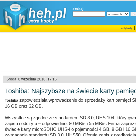
Szukaj
artykuły
Środa, 8 września 2010, 17:16
Toshiba: Najszybsze na świecie karty pami
zapowiedziała wprowadzenie do sprzedaży kart pamięci 
Toshiba
16 GB oraz 32 GB.
Wszystkie są zgodne ze standardem SD 3.0, UHS 104, który gwa
zapisu i odczytu – odpowiednio: 80 MB/s i 95 MB/s. Firma zaprez
świecie karty microSDHC UHS-I o pojemności 4 GB, 8 GB i 16 GB. 
wymagania standardu SD 3.0, UHS50. Oferują zapis z prędkością