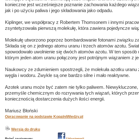
konieczne jest wcześniejsze poznanie zachowania każdego wiązan
jak i po użyciu paliwa i jego składowania jako odpadu.
Kiplinger, we współpracy z Robertem Thomsonem i innymi praco
zsyntetyzowała pierwszą molekułę, która zawiera pojedyncze wi
Molekułę utworzono poprzez bombardowanie fotonami związku za
Składa się on z jednego atomu uranu i trzech atomów azotu. Światł
spowodowało uwolnienie się dwóch atomów azotu. W ten sposób 
którym jeden atom uranu połączony jest potrójnym wiązaniem z 
Naukowcy ze zdumieniem spostrzegli, że molekuła azotku uranu 
węgla i wodoru. Zwykle są one bardzo silne i mało reaktywne.
Azotek uranu może być zatem nie tylko paliwem. Niewykluczone,
przemyśle chemicznym do rozrywania tych wiązań, których przer
koniecznością dostarczenia dużych ilości energii.
Mariusz Błoński
Opracowanie na podstawie KopalniWiedzy.pl
Wersja do druku
Poleć znajomym:
Udostępnij