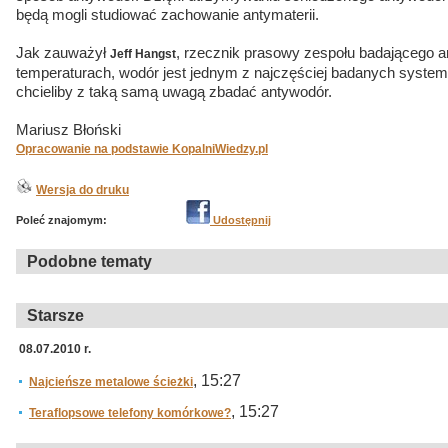
będą mogli studiować zachowanie antymaterii.
Jak zauważył
, rzecznik prasowy zespołu badającego a
Jeff Hangst
temperaturach, wodór jest jednym z najczęściej badanych syst
chcieliby z taką samą uwagą zbadać antywodór.
Mariusz Błoński
Opracowanie na podstawie KopalniWiedzy.pl
Wersja do druku
Poleć znajomym:
Udostępnij
Podobne tematy
Starsze
08.07.2010 r.
, 15:27
Najcieńsze metalowe ścieżki
, 15:27
Teraflopsowe telefony komórkowe?