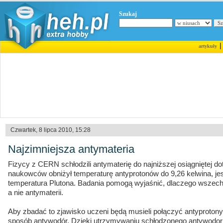
Szukaj
artykuły
Czwartek, 8 lipca 2010, 15:28
Najzimniejsza antymateria
Fizycy z CERN schłodzili antymaterię do najniższej osiągniętej d
naukowców obniżył temperaturę antyprotonów do 9,26 kelwina, jes
temperatura Plutona. Badania pomogą wyjaśnić, dlaczego wszechś
a nie antymaterii.
Aby zbadać to zjawisko uczeni będą musieli połączyć antyprotony
sposób antywodór. Dzięki utrzymywaniu schłodzonego antywodo