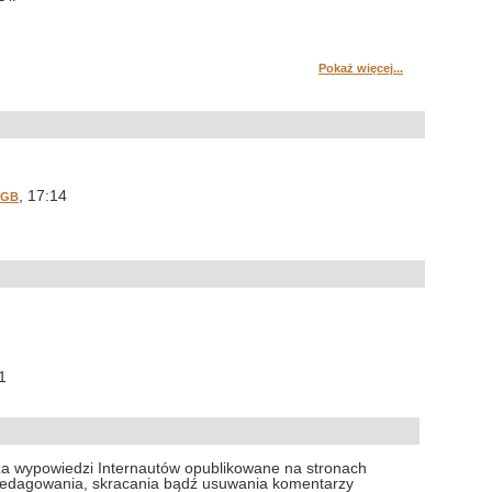
Pokaż więcej...
, 17:14
 GB
1
za wypowiedzi Internautów opublikowane na stronach
 redagowania, skracania bądź usuwania komentarzy