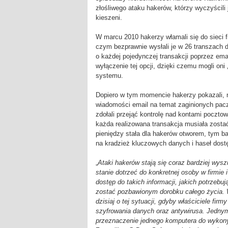
złośliwego ataku hakerów, którzy wyczyścili 
kieszeni.
W marcu 2010 hakerzy włamali się do sieci f
czym bezprawnie wysłali je w 26 transzach 
o każdej pojedynczej transakcji poprzez ema
wyłączenie tej opcji, dzięki czemu mogli oni
systemu.
Dopiero w tym momencie hakerzy pokazali, n
wiadomości email na temat zaginionych pacz
zdołali przejąć kontrolę nad kontami poczto
każda realizowana transakcja musiała zosta
pieniędzy stała dla hakerów otworem, tym bar
na kradzież kluczowych danych i haseł dost
„
Ataki hakerów stają się coraz bardziej wysz
stanie dotrzeć do konkretnej osoby w firm
dostęp do takich informacji, jakich potrzebują
zostać pozbawionym dorobku całego życia. W
dzisiaj o tej sytuacji, gdyby właściciele fi
szyfrowania danych oraz antywirusa. Jednym
przeznaczenie jednego komputera do wykony