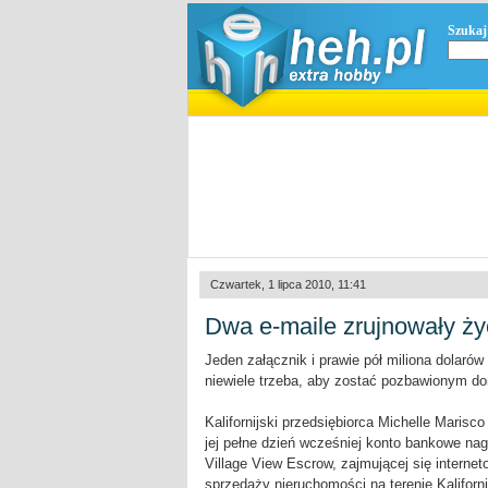
Szukaj
Czwartek, 1 lipca 2010, 11:41
Dwa e-maile zrujnowały ży
Jeden załącznik i prawie pół miliona dolarów
niewiele trzeba, aby zostać pozbawionym dor
Kalifornijski przedsiębiorca Michelle Maris
jej pełne dzień wcześniej konto bankowe nag
Village View Escrow, zajmującej się interne
sprzedaży nieruchomości na terenie Kaliforn