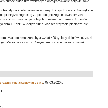
wych europejskich firm tworzących oprogramowanie antywirusowe.
w trafiały na konta bankowe w różnych krajach świata. Największe
ali pieniądze zagranicę za pomocą niczego nieświadomych,
Oferowali im propozycje dobrych zarobków w zakresie finansów
o domu. Bank, w którym firma Marisco trzymała pieniądze nie
ntom, Marisco zmuszona była wziąć 400 tysięcy dolarów pożyczki.
uję całkowicie za darmo. Nie jestem w stanie zapłacić nawet
, 07.03.2020 r.
grożenia polują na prywatne dane
 r.
.
 r.