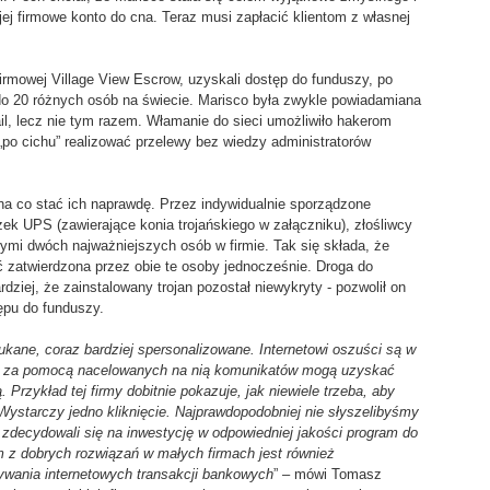
jej firmowe konto do cna. Teraz musi zapłacić klientom z własnej
irmowej Village View Escrow, uzyskali dostęp do funduszy, po
do 20 różnych osób na świecie. Marisco była zwykle powiadamiana
il, lecz nie tym razem. Włamanie do sieci umożliwiło hakerom
 „po cichu” realizować przelewy bez wiedzy administratorów
a co stać ich naprawdę. Przez indywidualnie sporządzone
ek UPS (zawierające konia trojańskiego w załączniku), złośliwcy
wymi dwóch najważniejszych osób w firmie. Tak się składa, że
ć zatwierdzona przez obie te osoby jednocześnie. Droga do
dziej, że zainstalowany trojan pozostał niewykryty - pozwolił on
ępu do funduszy.
ukane, coraz bardziej spersonalizowane. Internetowi oszuści są w
ie i za pomocą nacelowanych na nią komunikatów mogą uzyskać
. Przykład tej firmy dobitnie pokazuje, jak niewiele trzeba, aby
ystarczy jedno kliknięcie. Najprawdopodobniej nie słyszelibyśmy
rmy zdecydowali się na inwestycję w odpowiedniej jakości program do
 z dobrych rozwiązań w małych firmach jest również
wania internetowych transakcji bankowych
” – mówi Tomasz