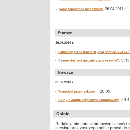
, 26.04.2011 r.
Sony zapowiada dwa tablety
Starsze
30.06.2010 r.
Samsung przedstawia szybką pamięć SSD 512
, 9:43
Czemu rtęć jest groźniejsza w oceanie?
Nowsze
01.07.2010 r.
, 20:39
Wypróbuj przed zakupem
, 20:4
Chiny: Google częściowo zablokowany
Opinie
Redakcja nie ponosi odpowiedzialności 
serwisu oraz zastrzega sobie prawo do