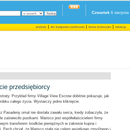
Czwartek
6 sierpnia 
|
|
|
artykuły
abc komputera (archiwum)
forum dyskusyjne
redakcja
cie przedsiębiorcy
 straty. Przykład firmy Village View Escrow dobitnie pokazuje, jak
obku całego życia. Wystarczy jedno kliknięcie.
co z Pasadeny omal nie dostała zawału serca, kiedy zobaczyła, że
le zaświeciło pustkami. Marisco jest współwłaścicielem firmy
towym transferem środków pieniężnych w zakresie kupna i
ii. Pech chciał, że Marisco stała się celem wyjątkowo zmyślnego i