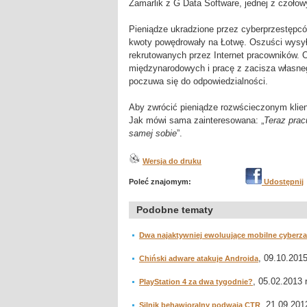
Zamarlik z G Data Software, jednej z czoło
Pieniądze ukradzione przez cyberprzestępcó
kwoty powędrowały na Łotwę. Oszuści wysył
rekrutowanych przez Internet pracowników. 
międzynarodowych i pracę z zacisza własneg
poczuwa się do odpowiedzialności.
Aby zwrócić pieniądze rozwścieczonym klie
Jak mówi sama zainteresowana: „
Teraz prac
samej sobie
”.
Wersja do druku
Poleć znajomym:
Udostępnij
Podobne tematy
Dwa najaktywniej ewoluujące mobilne cyberza
, 09.10.2015
Chiński adware atakuje Androida
, 05.02.2013 r
PlayStation 4 za dwa tygodnie?
, 21.09.2012
Silnik behawioralny podwaja CTR