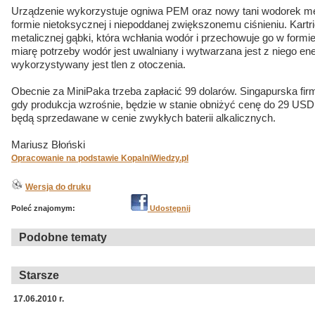
Urządzenie wykorzystuje ogniwa PEM oraz nowy tani wodorek me
formie nietoksycznej i niepoddanej zwiększonemu ciśnieniu. Kartr
metalicznej gąbki, która wchłania wodór i przechowuje go w formi
miarę potrzeby wodór jest uwalniany i wytwarzana jest z niego ener
wykorzystywany jest tlen z otoczenia.
Obecnie za MiniPaka trzeba zapłacić 99 dolarów. Singapurska fir
gdy produkcja wzrośnie, będzie w stanie obniżyć cenę do 29 USD
będą sprzedawane w cenie zwykłych baterii alkalicznych.
Mariusz Błoński
Opracowanie na podstawie KopalniWiedzy.pl
Wersja do druku
Poleć znajomym:
Udostępnij
Podobne tematy
Starsze
17.06.2010 r.