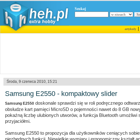
Szukaj
artykuły
Środa, 9 czerwca 2010, 15:21
Samsung E2550 - kompaktowy slider
doskonale sprawdzi się w roli podręcznego odtwarz
Samsung E2550
obsłudze kart pamięci MicroSD o pojemności nawet do 8 GB now
pokaźną liczbę ulubionych utworów, a funkcja Bluetooth umożliwi 
przyjaciółmi.
Samsung E2550 to propozycja dla użytkowników ceniących sobie p
niezbędnych funkcji. Niewielkie wymiary i ergonomiczny kształt a