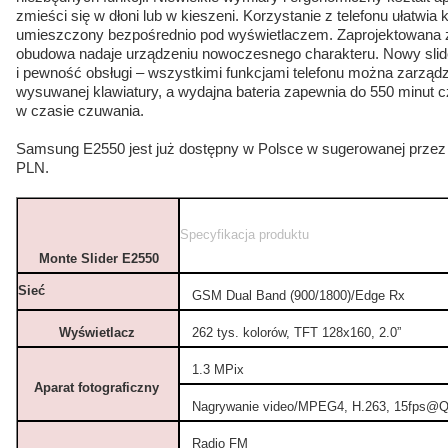
zmieści się w dłoni lub w kieszeni. Korzystanie z telefonu ułatwia
umieszczony bezpośrednio pod wyświetlaczem. Zaprojektowana z
obudowa nadaje urządzeniu nowoczesnego charakteru. Nowy slid
i pewność obsługi – wszystkimi funkcjami telefonu można zarzą
wysuwanej klawiatury, a wydajna bateria zapewnia do 550 minut 
w czasie czuwania.
Samsung E2550 jest już dostępny w Polsce w sugerowanej przez p
PLN.
Specyfikacja produktu
Monte Slider E2550
Sieć
GSM Dual Band (900/1800)/Edge Rx
Wyświetlacz
262 tys. kolorów, TFT 128x160, 2.0”
1.3 MPix
Aparat fotograficzny
Nagrywanie video/
MPEG4, H.263, 15fps@
Radio FM