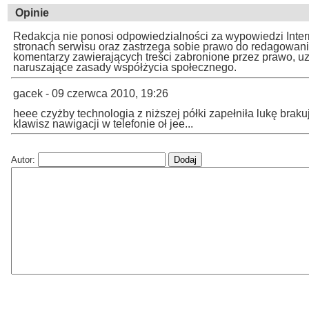
Opinie
Redakcja nie ponosi odpowiedzialności za wypowiedzi Inte
stronach serwisu oraz zastrzega sobie prawo do redagowan
komentarzy zawierających treści zabronione przez prawo, u
naruszające zasady współżycia społecznego.
gacek - 09 czerwca 2010, 19:26
heee czyżby technologia z niższej półki zapełniła lukę braku
klawisz nawigacji w telefonie oł jee...
Autor: