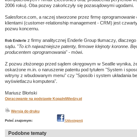
2006 roku). Oba pozwy zakończyły się pozasądowymi ugodami.
Salesforce.com, a raczej stworzone przez firmę oprogramowanie 
klientami (customer-relationship management - CRM) jest czwart
pozwu koncernu.
z firmy analitycznej Enderle Group tłumaczy, dlaczego
Rob Enderle
sądu. "
To ich najważniejsze patenty, firmowe klejnoty koronne. Bę
producentem oprogramowania
" - mówi.
Z pozwu złożonego przed sądem okręgowym w Seatlle wynika, że
oskarżone m.in. o naruszenie patentu pod tytułem "System i sposó
witryny z wbudowanym menu" czy "Sposób i system układania be
wyświetlaczu komputera".
Mariusz Błoński
Opracowanie na podstawie KopalniWiedzy.pl
Wersja do druku
Poleć znajomym:
Udostępnij
Podobne tematy