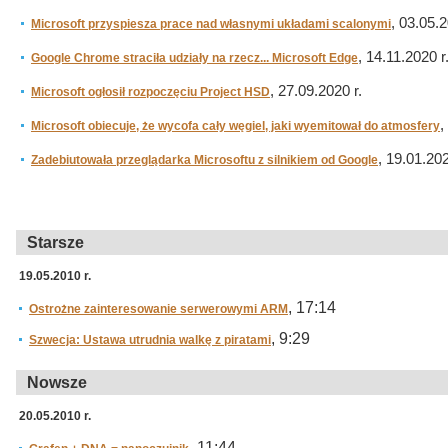
, 03.05.2
Microsoft przyspiesza prace nad własnymi układami scalonymi
, 14.11.2020 r
Google Chrome straciła udziały na rzecz... Microsoft Edge
, 27.09.2020 r.
Microsoft ogłosił rozpoczęciu Project HSD
,
Microsoft obiecuje, że wycofa cały węgiel, jaki wyemitował do atmosfery
, 19.01.202
Zadebiutowała przeglądarka Microsoftu z silnikiem od Google
Starsze
19.05.2010 r.
, 17:14
Ostrożne zainteresowanie serwerowymi ARM
, 9:29
Szwecja: Ustawa utrudnia walkę z piratami
Nowsze
20.05.2010 r.
, 11:44