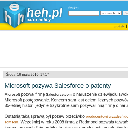
Szukaj
artykuły
Środa, 19 maja 2010, 17:17
Microsoft pozywa Salesforce o patenty
pozwał firmę
o naruszenie dziewięciu swoic
Microsoft
Salesforce.com
Microsoft postępowanie. Koncern sam jest celem licznych pozwó
35-letniej historii jedynie trzykrotnie sam pozywał inną firmę o nar
Ostatnią taką sprawą był pozew przeciwko
producentowi urządzeń do n
. Wcześniej w roku 2008 firma z Redmond pozwała tajwa
TomTom
komputerowych Primax Electronics oraz producenta peryferiów k