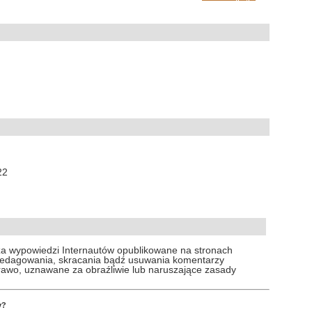
22
za wypowiedzi Internautów opublikowane na stronach
 redagowania, skracania bądź usuwania komentarzy
prawo, uznawane za obraźliwie lub naruszające zasady
y?