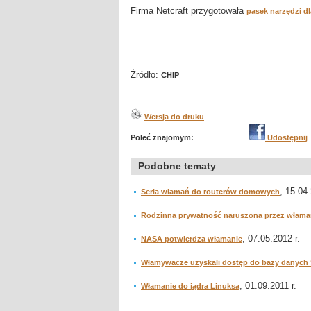
Firma Netcraft przygotowała
pasek narzędzi dl
Źródło:
CHIP
Wersja do druku
Poleć znajomym:
Udostępnij
Podobne tematy
, 15.04.
Seria włamań do routerów domowych
Rodzinna prywatność naruszona przez właman
, 07.05.2012 r.
NASA potwierdza włamanie
Włamywacze uzyskali dostęp do bazy danych
, 01.09.2011 r.
Włamanie do jądra Linuksa