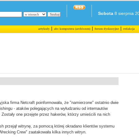
Sobota
8 sierpnia 20
|
|
|
artykuły
abc komputera (archiwum)
forum dyskusyjne
redakcja
yjska firma Netcraft poinformowała, że "namierzone" ostatnio dwie
hishingu - ataków polegających na wyłudzaniu od internautów
Zostały one przejęte przez hakerów, którzy umieścili na nich
h przejął witrynę, za pomocą której okradano klientów systemu
Wrecking Crew" zaatakowała kilka innych witryn.