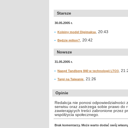
Starsze
30.05.2005 r.
, 20:43
Kolejny model Digimaksa
, 20:42
Będzie milion?
Nowsze
31.05.2005 r.
, 21:
Napęd Tandberg 840 w technologii LTO3
, 21:26
Targi na Tajwanie
Opinie
Redakcja nie ponosi odpowiedzialności 
serwisu oraz zastrzega sobie prawo do
zawierających treści zabronione przez 
współżycia społecznego.
Brak komentarzy. Może warto dodać swój własn