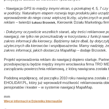
-
Nawigacja GPS to między innymi ekran, o przekątnej 4, 5, 7 cz
w podróży. Naturalnym etapem rozwoju tego produktu jako urządze
wprowadzenie do niego coraz większej liczby, użytecznych w podr
reklam
– twierdzi
, Kierownik Działu Marketingu fi
Łukasz Brzostek
-
Dołożymy oczywiście wszelkich starań, aby treści reklamowe po
nawigacji, nie tylko nie przeszkadzały w korzystaniu z funkcji naw
zakres informacji dla kierowcy. Będziemy także dbali, by dotyczył
użytecznych dla kierowców i współpasażerów. Mamy nadzieję, że
zakres informacji, jakich dostarcza MapaMap
– dodaje Brzostek.
Projekt wprowadzenia reklam do nawigacji dopiero startuje. Par
przedsięwzięciu będzie między innymi wrocławska firma TRO MED
zarządzaniu powierzchnia reklamową, z którą nawiązana została 
Podobną współpracę, od początku 2010 roku nawiązana została 
EHOLIDAY.PL, który już wprowadził możliwość reklamowania obie
pensjonatów i kwater – w systemie nawigacji MapaMap.
mm
Więcej informacji w Dzienniku Internautów