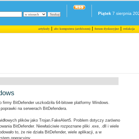
Piątek
7 sierpnia 202
|
|
|
artykuły
abc komputera (archiwum)
forum dyskusyjne
redakcja
ndows
 firmy BitDefender uszkodziła 64-bitowe platformy Windows.
poprawki na serwerach BitDefendera.
awidłowych plików jako Trojan.FakeAlert5. Problem dotyczy zarówno
ania BitDefender. Niewłaściwie rozpoznane pliki .exe, .dll i wiele
wało to, że nie działa BitDefender, wiele aplikacji, a w
ystem operacyjny.