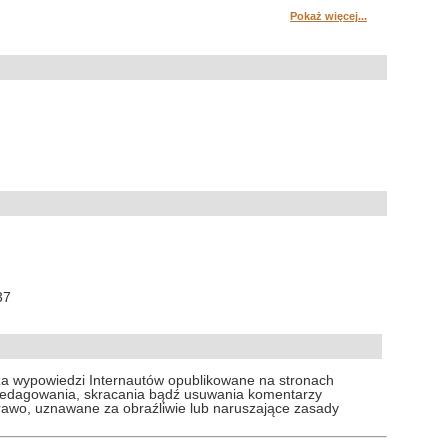
Pokaż więcej...
37
za wypowiedzi Internautów opublikowane na stronach
 redagowania, skracania bądź usuwania komentarzy
prawo, uznawane za obraźliwie lub naruszające zasady