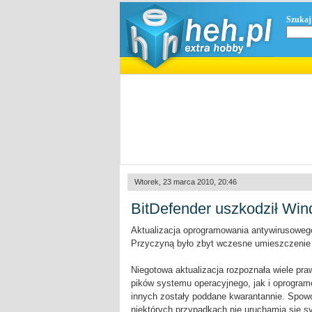
Szukaj
Wtorek, 23 marca 2010, 20:46
BitDefender uszkodził Wi
Aktualizacja oprogramowania antywirusowego
Przyczyną było zbyt wczesne umieszczenie 
Niegotowa aktualizacja rozpoznała wiele pr
pików systemu operacyjnego, jak i oprogramow
innych zostały poddane kwarantannie. Spowodo
niektórych przypadkach nie uruchamia się s