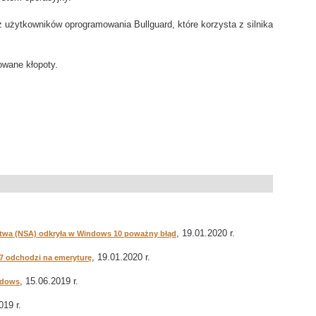
 użytkowników oprogramowania Bullguard, które korzysta z silnika
owane kłopoty.
, 19.01.2020 r.
wa (NSA) odkryła w Windows 10 poważny błąd
, 19.01.2020 r.
7 odchodzi na emeryturę
, 15.06.2019 r.
indows
019 r.