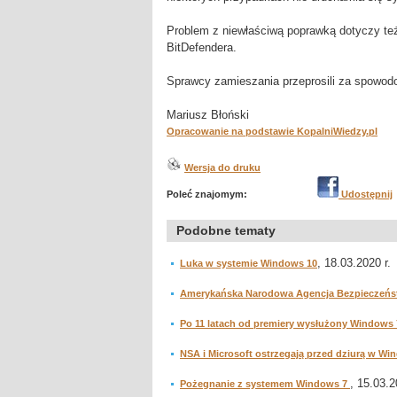
Problem z niewłaściwą poprawką dotyczy też
BitDefendera.
Sprawcy zamieszania przeprosili za spowod
Mariusz Błoński
Opracowanie na podstawie KopalniWiedzy.pl
Wersja do druku
Poleć znajomym:
Udostępnij
Podobne tematy
, 18.03.2020 r.
Luka w systemie Windows 10
Amerykańska Narodowa Agencja Bezpieczeńst
Po 11 latach od premiery wysłużony Windows 
NSA i Microsoft ostrzegają przed dziurą w W
, 15.03.2
Pożegnanie z systemem Windows 7