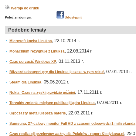
Wersja do druku
Poleć znajomym:
Udostępnij
Podobne tematy
, 22.10.2014 r.
Microsoft kocha Linuksa
, 22.08.2014 r.
Monachium rezygnuje z Linuksa
, 01.11.2013 r.
Czas porzucić Windows XP
, 07.01.2013 r.
Blizzard udostępni grę dla Linuksa jeszcze w tym roku!
, 05.06.2012 r.
Steam dla Linuksa
, 17.11.2011 r.
Nokia: Czas na zyski przyjdzie później
, 07.09.2011 r.
Torvalds zmienia miejsce publikacji jądra Linuksa
, 22.03.2011 r.
Gąbczasty metal ulepsza baterie
Samsung: 27-calowy monitor Full HD z czasem odpowiedzi 1 milisekunda
, 29.0
Czas realizacji przelewów ważny dla Polaków - raport Kiedykasa.pl