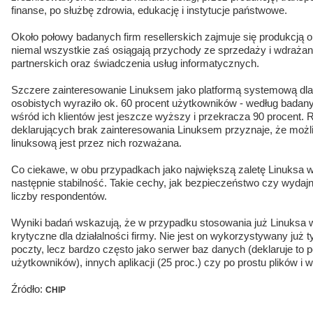
finanse, po służbę zdrowia, edukację i instytucje państwowe.
Około połowy badanych firm resellerskich zajmuje się produkcją 
niemal wszystkie zaś osiągają przychody ze sprzedaży i wdrażan
partnerskich oraz świadczenia usług informatycznych.
Szczere zainteresowanie Linuksem jako platformą systemową dl
osobistych wyraziło ok. 60 procent użytkowników - według bada
wśród ich klientów jest jeszcze wyższy i przekracza 90 procent
deklarujących brak zainteresowania Linuksem przyznaje, że możli
linuksową jest przez nich rozważana.
Co ciekawe, w obu przypadkach jako największą zaletę Linuksa w
następnie stabilność. Takie cechy, jak bezpieczeństwo czy wydajno
liczby respondentów.
Wyniki badań wskazują, że w przypadku stosowania już Linuksa 
krytyczne dla działalności firmy. Nie jest on wykorzystywany ju
poczty, lecz bardzo często jako serwer baz danych (deklaruje to 
użytkowników), innych aplikacji (25 proc.) czy po prostu plików i 
Źródło:
CHIP