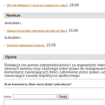
, 19:09
SP1 dla Windows 7 jeszcze w bieżącym roku?
Nowsze
10.03.2010 r.
, 15:09
Giganci przeciwko odcinaniu piratów od Sieci
11.03.2010 r.
, 15:59
Szybciej naładujemy baterie
Opinie
Redakcja nie ponosi odpowiedzialności za wypowiedzi Inte
stronach serwisu oraz zastrzega sobie prawo do redagowan
komentarzy zawierających treści zabronione przez prawo, u
naruszające zasady współżycia społecznego.
Brak komentarzy. Może warto dodać swój własny?
Autor: