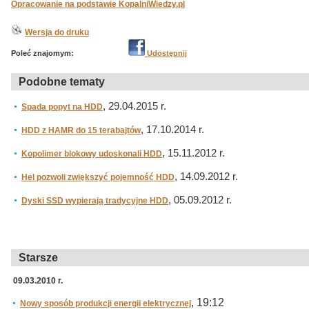
Opracowanie na podstawie KopalniWiedzy.pl
Wersja do druku
Poleć znajomym:
Udostępnij
Podobne tematy
, 29.04.2015 r.
Spada popyt na HDD
, 17.10.2014 r.
HDD z HAMR do 15 terabajtów
, 15.11.2012 r.
Kopolimer blokowy udoskonali HDD
, 14.09.2012 r.
Hel pozwoli zwiększyć pojemność HDD
, 05.09.2012 r.
Dyski SSD wypierają tradycyjne HDD
Starsze
09.03.2010 r.
, 19:12
Nowy sposób produkcji energii elektrycznej