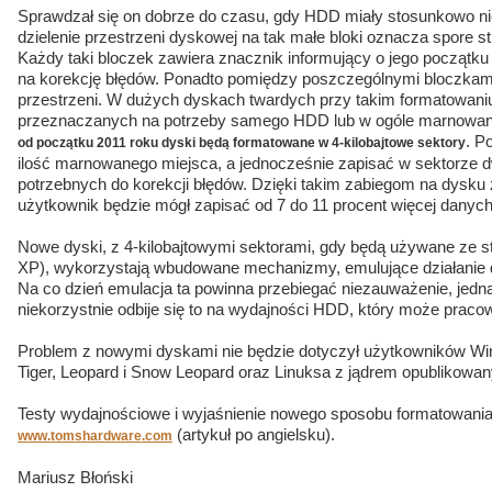
Sprawdzał się on dobrze do czasu, gdy HDD miały stosunkowo ni
dzielenie przestrzeni dyskowej na tak małe bloki oznacza spore s
Każdy taki bloczek zawiera znacznik informujący o jego początk
na korekcję błędów. Ponadto pomiędzy poszczególnymi bloczkami
przestrzeni. W dużych dyskach twardych przy takim formatowaniu
przeznaczanych na potrzeby samego HDD lub w ogóle marnowane
. P
od początku 2011 roku dyski będą formatowane w 4-kilobajtowe sektory
ilość marnowanego miejsca, a jednocześnie zapisać w sektorze dw
potrzebnych do korekcji błędów. Dzięki takim zabiegom na dysku 
użytkownik będzie mógł zapisać od 7 do 11 procent więcej danych
Nowe dyski, z 4-kilobajtowymi sektorami, gdy będą używane ze 
XP), wykorzystają wbudowane mechanizmy, emulujące działanie 
Na co dzień emulacja ta powinna przebiegać niezauważenie, jed
niekorzystnie odbije się to na wydajności HDD, który może praco
Problem z nowymi dyskami nie będzie dotyczył użytkowników W
Tiger, Leopard i Snow Leopard oraz Linuksa z jądrem opublikowa
Testy wydajnościowe i wyjaśnienie nowego sposobu formatowani
(artykuł po angielsku).
www.tomshardware.com
Mariusz Błoński