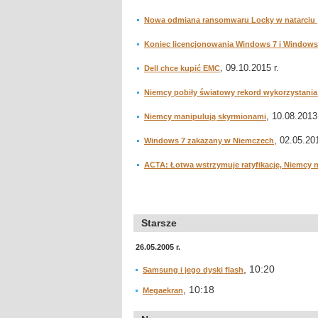
Nowa odmiana ransomwaru Locky w natarciu
Koniec licencjonowania Windows 7 i Windows
, 09.10.2015 r.
Dell chce kupić EMC
Niemcy pobiły światowy rekord wykorzystania 
, 10.08.2013 
Niemcy manipulują skyrmionami
, 02.05.201
Windows 7 zakazany w Niemczech
ACTA: Łotwa wstrzymuje ratyfikację, Niemcy n
Starsze
26.05.2005 r.
, 10:20
Samsung i jego dyski flash
, 10:18
Megaekran