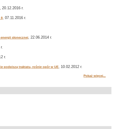
, 20.12.2016 r.
, 07.11.2016 r.
 8
, 22.06.2014 r.
energii słonecznej
r.
2 r.
, 10.02.2012 r.
ie podpiszą traktatu, rośnie opór w UE
Pokaż więcej...