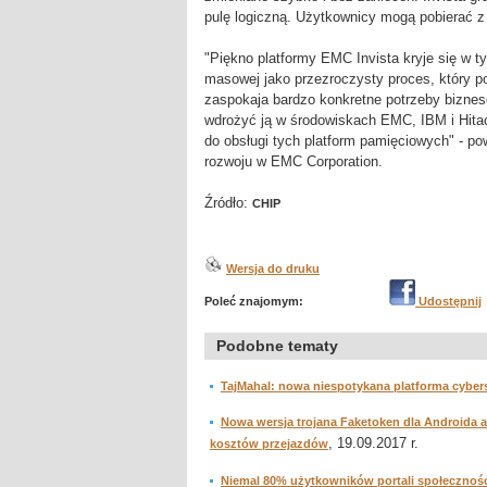
pulę logiczną. Użytkownicy mogą pobierać z 
"Piękno platformy EMC Invista kryje się w t
masowej jako przezroczysty proces, który pos
zaspokaja bardzo konkretne potrzeby bizneso
wdrożyć ją w środowiskach EMC, IBM i Hita
do obsługi tych platform pamięciowych" - po
rozwoju w EMC Corporation.
Źródło:
CHIP
Wersja do druku
Poleć znajomym:
Udostępnij
Podobne tematy
TajMahal: nowa niespotykana platforma cybe
Nowa wersja trojana Faketoken dla Androida a
, 19.09.2017 r.
kosztów przejazdów
Niemal 80% użytkowników portali społecznoś