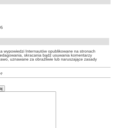
05
za wypowiedzi Internautów opublikowane na stronach
 redagowania, skracania bądź usuwania komentarzy
prawo, uznawane za obraźliwie lub naruszające zasady
y?