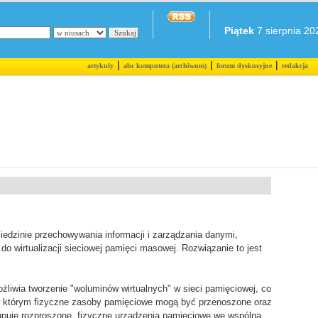
Piątek
7 sierpnia 202
|
|
|
artykuły
abc komputera (archiwum)
forum dyskusyjne
redakcja
iedzinie przechowywania informacji i zarządzania danymi,
do wirtualizacji sieciowej pamięci masowej. Rozwiązanie to jest
żliwia tworzenie "woluminów wirtualnych" w sieci pamięciowej, co
 którym fizyczne zasoby pamięciowe mogą być przenoszone oraz
rupuje rozproszone, fizyczne urządzenia pamięciowe we wspólną