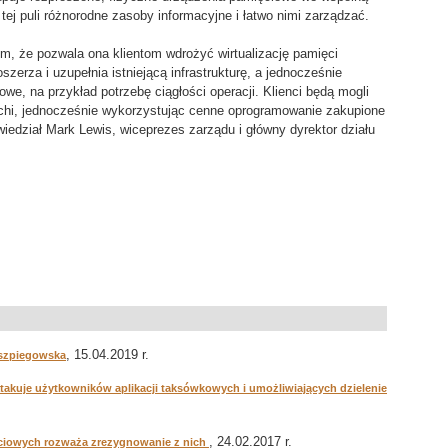
tej puli różnorodne zasoby informacyjne i łatwo nimi zarządzać.
ym, że pozwala ona klientom wdrożyć wirtualizację pamięci
zerza i uzupełnia istniejącą infrastrukturę, a jednocześnie
we, na przykład potrzebę ciągłości operacji. Klienci będą mogli
chi, jednocześnie wykorzystując cenne oprogramowanie zakupione
wiedział Mark Lewis, wiceprezes zarządu i główny dyrektor działu
, 15.04.2019 r.
rszpiegowska
takuje użytkowników aplikacji taksówkowych i umożliwiających dzielenie
, 24.02.2017 r.
ciowych rozważa zrezygnowanie z nich