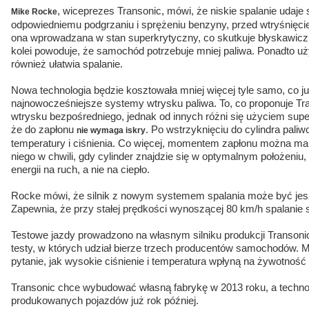
, wiceprezes Transonic, mówi, że niskie spalanie udaje 
Mike Rocke
odpowiedniemu podgrzaniu i sprężeniu benzyny, przed wtryśnięcie
ona wprowadzana w stan superkrytyczny, co skutkuje błyskawicz
kolei powoduje, że samochód potrzebuje mniej paliwa. Ponadto użyt
również ułatwia spalanie.
Nowa technologia będzie kosztowała mniej więcej tyle samo, co j
najnowocześniejsze systemy wtrysku paliwa. To, co proponuje Tra
wtrysku bezpośredniego, jednak od innych różni się użyciem supe
że do zapłonu
. Po wstrzyknięciu do cylindra paliw
nie wymaga iskry
temperatury i ciśnienia. Co więcej, momentem zapłonu można man
niego w chwili, gdy cylinder znajdzie się w optymalnym położeniu, 
energii na ruch, a nie na ciepło.
Rocke mówi, że silnik z nowym systemem spalania może być jesz
Zapewnia, że przy stałej prędkości wynoszącej 80 km/h spalanie s
Testowe jazdy prowadzono na własnym silniku produkcji Transoni
testy, w których udział bierze trzech producentów samochodów. 
pytanie, jak wysokie ciśnienie i temperatura wpłyną na żywotność s
Transonic chce wybudować własną fabrykę w 2013 roku, a technolo
produkowanych pojazdów już rok później.