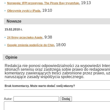
, 19:13
Norwegia: IFPI przegrywa, The Pirate Bay tryumfuje
, 19:10
Olbrzymie zyski z iPada
Nowsze
15.02.2010 r.
, 9:38
24 firmy przeciwko Apple
, 18:00
Google zmienia podejście do Chin
Opinie
Redakcja nie ponosi odpowiedzialności za wypowiedzi Inte
stronach serwisu oraz zastrzega sobie prawo do redagowan
komentarzy zawierających treści zabronione przez prawo, u
naruszające zasady współżycia społecznego.
Brak komentarzy. Może warto dodać swój własny?
Autor: