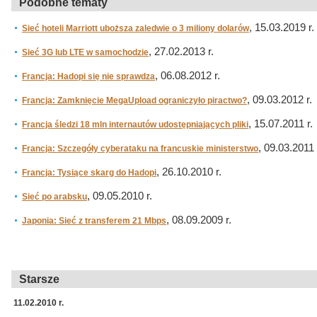
Podobne tematy
, 15.03.2019 r.
Sieć hoteli Marriott uboższa zaledwie o 3 miliony dolarów
, 27.02.2013 r.
Sieć 3G lub LTE w samochodzie
, 06.08.2012 r.
Francja: Hadopi się nie sprawdza
, 09.03.2012 r.
Francja: Zamknięcie MegaUpload ograniczyło piractwo?
, 15.07.2011 r.
Francja śledzi 18 mln internautów udostępniających pliki
, 09.03.2011 
Francja: Szczegóły cyberataku na francuskie ministerstwo
, 26.10.2010 r.
Francja: Tysiące skarg do Hadopi
, 09.05.2010 r.
Sieć po arabsku
, 08.09.2009 r.
Japonia: Sieć z transferem 21 Mbps
Starsze
11.02.2010 r.