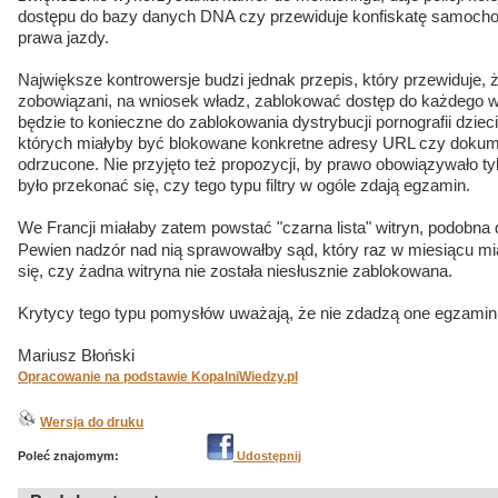
dostępu do bazy danych DNA czy przewiduje konfiskatę samochod
prawa jazdy.
Największe kontrowersje budzi jednak przepis, który przewiduje, 
zobowiązani, na wniosek władz, zablokować dostęp do każdego ws
będzie to konieczne do zablokowania dystrybucji pornografii dzie
których miałyby być blokowane konkretne adresy URL czy dokument
odrzucone. Nie przyjęto też propozycji, by prawo obowiązywało 
było przekonać się, czy tego typu filtry w ogóle zdają egzamin.
We Francji miałaby zatem powstać "czarna lista" witryn, podobna d
Pewien nadzór nad nią sprawowałby sąd, który raz w miesiącu mia
się, czy żadna witryna nie została niesłusznie zablokowana.
Krytycy tego typu pomysłów uważają, że nie zdadzą one egzamin
Mariusz Błoński
Opracowanie na podstawie KopalniWiedzy.pl
Wersja do druku
Poleć znajomym:
Udostępnij