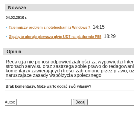
Nowsze
04.02.2010 r.
, 14:15
Tajemniczy problem z notebookami z Windows 7
, 18:29
Gigabyte oferuje pierwszą płytę UD7 na platformie P55
Opinie
Redakcja nie ponosi odpowiedzialności za wypowiedzi Inte
stronach serwisu oraz zastrzega sobie prawo do redagowan
komentarzy zawierających treści zabronione przez prawo, u
naruszające zasady współżycia społecznego.
Brak komentarzy. Może warto dodać swój własny?
Autor: