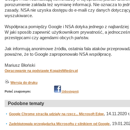
porozumienie zakłada też wymianę informacji. Nie oznacza to jed
zasady. NSA nie uzyska dostępu do e-maili czy danych dotyczą
wyszukiwarce.
Współpraca pomiędzy Google i NSA dotyka jednego z najbardziej d
W jaki sposób zapewnić użytkownikom prywatność, a jednocześni
przestępcami czy agendami obcych państw.
Jak informują anonimowe źródła, ostatnia fala ataków przeprowad
poważne, że to Google zaproponowało NSA współpracę.
Mariusz Błoński
Opracowanie na podstawie KopalniWiedzy.pl
Wersja do druku
Poleć znajomym:
Udostępnij
Podobne tematy
, 14.11.2020 r
Google Chrome straciła udziały na rzecz... Microsoft Edge
, 19.01.202
Zadebiutowała przeglądarka Microsoftu z silnikiem od Google