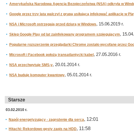
Amerykańska Narodowa Agencja Bezpieczeństwa (NSA) odkryła w Wind
Google przez trzy lata walczył z grupą usiłującą infekować aplikacje w Pla
, 15.06.2019 r.
NSA i Microsoft ostrzegają przed dziurą w Windows
, 15.04
Sklep Google Play od lat zainfekowany programem szpiegującym
Popularne rozszerzenie przeglądarki Chrome zostało wycofane przez Go
, 27.05.2016 r.
Microsoft i Facebook położą transatlantycki kabel
, 20.01.2014 r.
NSA przechwytuje SMS-y
, 05.01.2014 r.
NSA buduje komputer kwantowy
Starsze
03.02.2010 r.
, 12:01
Napój energetyzujący - zagrożenie dla serca
, 11:58
Hitachi: Rekordowo gęsty zapis na HDD