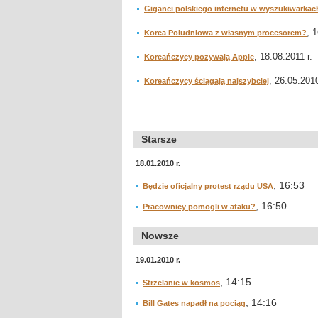
Giganci polskiego internetu w wyszukiwarkac
, 
Korea Południowa z własnym procesorem?
, 18.08.2011 r.
Koreańczycy pozywają Apple
, 26.05.2010
Koreańczycy ściągają najszybciej
Starsze
18.01.2010 r.
, 16:53
Będzie oficjalny protest rządu USA
, 16:50
Pracownicy pomogli w ataku?
Nowsze
19.01.2010 r.
, 14:15
Strzelanie w kosmos
, 14:16
Bill Gates napadł na pociąg