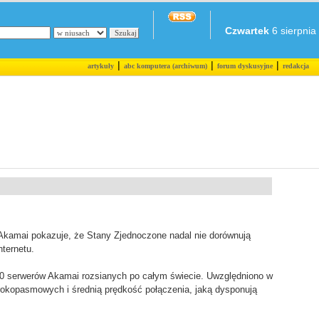
Czwartek
6 sierpnia 
|
|
|
artykuły
abc komputera (archiwum)
forum dyskusyjne
redakcja
Akamai pokazuje, że Stany Zjednoczone nadal nie dorównują
ternetu.
00 serwerów Akamai rozsianych po całym świecie. Uwzględniono w
rokopasmowych i średnią prędkość połączenia, jaką dysponują