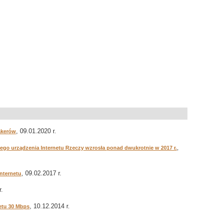
, 09.01.2020 r.
akerów
,
go urządzenia Internetu Rzeczy wzrosła ponad dwukrotnie w 2017 r.
, 09.02.2017 r.
nternetu
r.
, 10.12.2014 r.
netu 30 Mbps