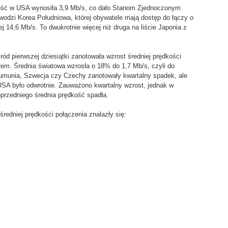
kość w USA wynosiła 3,9 Mb/s, co dało Stanom Zjednoczonym
wodzi Korea Południowa, której obywatele mają dostęp do łączy o
ej 14,6 Mb/s. To dwukrotnie więcej niż druga na liście Japonia z
ód pierwszej dziesiątki zanotowała wzrost średniej prędkości
em. Średnia światowa wzrosła o 18% do 1,7 Mb/s, czyli do
 Rumunia, Szwecja czy Czechy zanotowały kwartalny spadek, ale
USA było odwrotnie. Zauważono kwartalny wzrost, jednak w
przedniego średnia prędkość spadła.
średniej prędkości połączenia znalazły się: