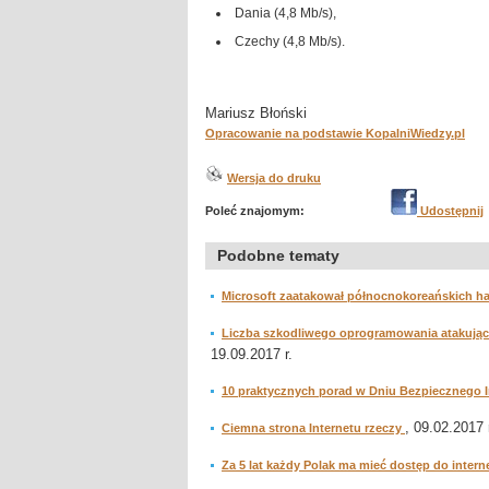
Dania (4,8 Mb/s),
Czechy (4,8 Mb/s).
Mariusz Błoński
Opracowanie na podstawie KopalniWiedzy.pl
Wersja do druku
Poleć znajomym:
Udostępnij
Podobne tematy
Microsoft zaatakował północnokoreańskich h
Liczba szkodliwego oprogramowania atakujące
19.09.2017 r.
10 praktycznych porad w Dniu Bezpiecznego I
, 09.02.2017 
Ciemna strona Internetu rzeczy
Za 5 lat każdy Polak ma mieć dostęp do inter