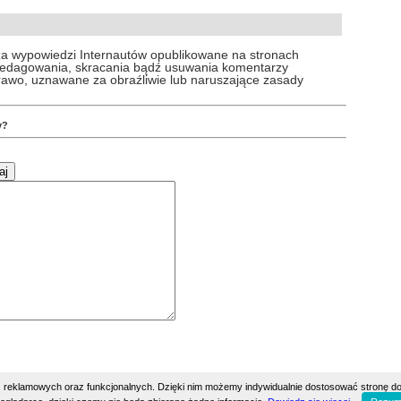
za wypowiedzi Internautów opublikowane na stronach
 redagowania, skracania bądź usuwania komentarzy
prawo, uznawane za obraźliwie lub naruszające zasady
y?
h, reklamowych oraz funkcjonalnych. Dzięki nim możemy indywidualnie dostosować stronę do