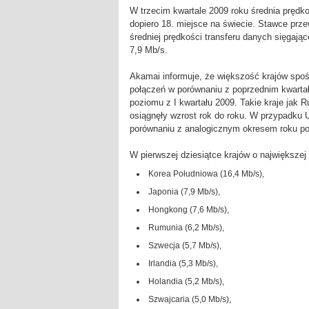
W trzecim kwartale 2009 roku średnia pręd
dopiero 18. miejsce na świecie. Stawce prze
średniej prędkości transferu danych sięgając
7,9 Mb/s.
Akamai informuje, że większość krajów spośr
połączeń w porównaniu z poprzednim kwartał
poziomu z I kwartału 2009. Takie kraje jak
osiągnęły wzrost rok do roku. W przypadku 
porównaniu z analogicznym okresem roku po
W pierwszej dziesiątce krajów o największej 
Korea Południowa (16,4 Mb/s),
Japonia (7,9 Mb/s),
Hongkong (7,6 Mb/s),
Rumunia (6,2 Mb/s),
Szwecja (5,7 Mb/s),
Irlandia (5,3 Mb/s),
Holandia (5,2 Mb/s),
Szwajcaria (5,0 Mb/s),