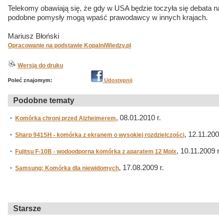
Telekomy obawiają się, że gdy w USA będzie toczyła się debata 
podobne pomysły mogą wpaść prawodawcy w innych krajach.
Mariusz Błoński
Opracowanie na podstawie KopalniWiedzy.pl
Wersja do druku
Poleć znajomym:
Udostępnij
Podobne tematy
, 08.01.2010 r.
Komórka chroni przed Alzheimerem
, 12.11.200
Sharp 941SH - komórka z ekranem o wysokiej rozdzielczości
, 10.11.2009 r
Fujitsu F-10B - wodoodporna komórka z aparatem 12 Mpix
, 17.08.2009 r.
Samsung: Komórka dla niewidomych
Starsze