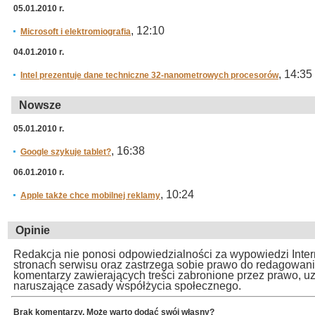
05.01.2010 r.
, 12:10
Microsoft i elektromiografia
04.01.2010 r.
, 14:35
Intel prezentuje dane techniczne 32-nanometrowych procesorów
Nowsze
05.01.2010 r.
, 16:38
Google szykuje tablet?
06.01.2010 r.
, 10:24
Apple także chce mobilnej reklamy
Opinie
Redakcja nie ponosi odpowiedzialności za wypowiedzi Inte
stronach serwisu oraz zastrzega sobie prawo do redagowan
komentarzy zawierających treści zabronione przez prawo, u
naruszające zasady współżycia społecznego.
Brak komentarzy. Może warto dodać swój własny?