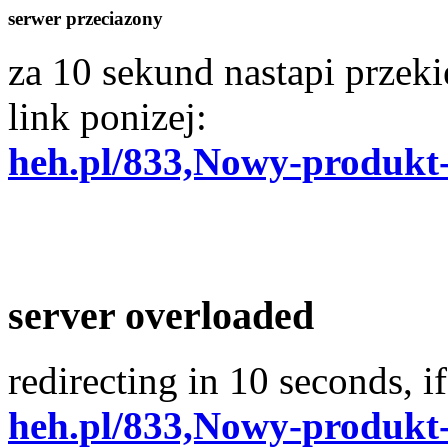
serwer przeciazony
za 10 sekund nastapi przekie
link ponizej:
heh.pl/833,Nowy-produkt
server overloaded
redirecting in 10 seconds, if
heh.pl/833,Nowy-produkt