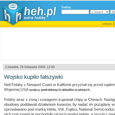
Szukaj
artykuły
Czwartek, 26 listopada 2009, 12:00
Wojsko kupiło fałszywki
Neil Felahy z Newport Coast w Kalifornii przyznał się przed sąd
Wojennej USA
.
tysięcy podrobionych układów scalonych
Felahy wraz z żoną i szwagrem kupowali chipy w Chinach. Następn
obudowy poddawali działaniom kwasów, by nadać im pożądany wy
sprzedawano pod marką Intela, VIA, Fujitsu, National Semiconduc
nich rzeczywiście pochodziło od tych producentów, a oszuści zmie