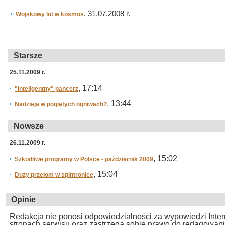
, 31.07.2008 r.
Wojskowy lot w kosmos
Starsze
25.11.2009 r.
, 17:14
"Inteligentny" pancerz
, 13:44
Nadzieja w pogiętych ogniwach?
Nowsze
26.11.2009 r.
, 15:02
Szkodliwe programy w Polsce - październik 2009
, 15:04
Duży przełom w spintronice
Opinie
Redakcja nie ponosi odpowiedzialności za wypowiedzi Inte
stronach serwisu oraz zastrzega sobie prawo do redagowan