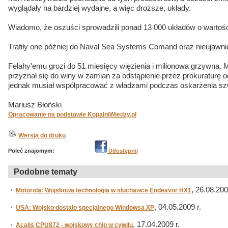
wyglądały na bardziej wydajne, a więc droższe, układy.
Wiadomo, że oszuści sprowadzili ponad 13 000 układów o wartoś
Trafiły one później do Naval Sea Systems Comand oraz nieujawn
Felahy'emu grozi do 51 miesięcy więzienia i milionowa grzywna.
przyznał się do winy w zamian za odstąpienie przez prokuraturę o
jednak musiał współpracować z władzami podczas oskarżenia sz
Mariusz Błoński
Opracowanie na podstawie KopalniWiedzy.pl
Wersja do druku
Poleć znajomym:
Udostępnij
Podobne tematy
, 26.08.200
Motorola: Wojskowa technologia w słuchawce Endeavor HX1
, 04.05.2009 r.
USA: Wojsko dostało specjalnego Windowsa XP
, 17.04.2009 r.
Acalis CPU872 - wojskowy chip w cywilu