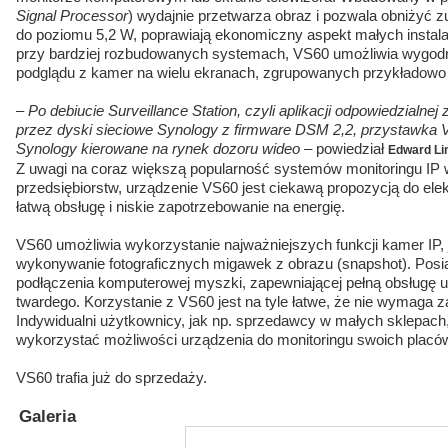
Signal Processor
) wydajnie przetwarza obraz i pozwala obniżyć z
do poziomu 5,2 W, poprawiają ekonomiczny aspekt małych instala
przy bardziej rozbudowanych systemach, VS60 umożliwia wygodn
podglądu z kamer na wielu ekranach, zgrupowanych przykładowo n
–
Po debiucie Surveillance Station, czyli aplikacji odpowiedzialnej
przez dyski sieciowe Synology z firmware DSM 2,2, przystawka V
Synology kierowane na rynek dozoru wideo
– powiedział
Edward Li
Z uwagi na coraz większą popularność systemów monitoringu IP
przedsiębiorstw, urządzenie VS60 jest ciekawą propozycją do ele
łatwą obsługę i niskie zapotrzebowanie na energię.
VS60 umożliwia wykorzystanie najważniejszych funkcji kamer IP,
wykonywanie fotograficznych migawek z obrazu (snapshot). Pos
podłączenia komputerowej myszki, zapewniającej pełną obsługę u
twardego. Korzystanie z VS60 jest na tyle łatwe, że nie wymaga
Indywidualni użytkownicy, jak np. sprzedawcy w małych sklepac
wykorzystać możliwości urządzenia do monitoringu swoich placó
VS60 trafia już do sprzedaży.
Galeria