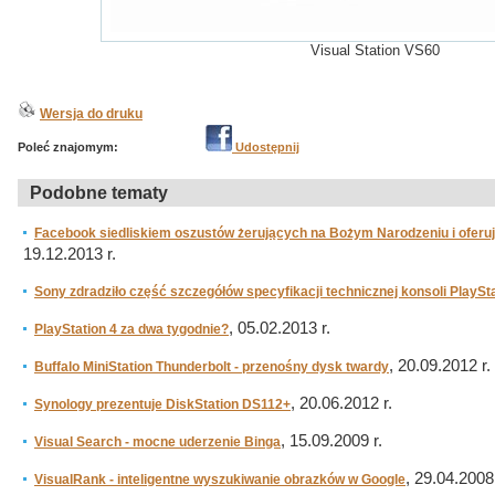
Visual Station VS60
Wersja do druku
Poleć znajomym:
Udostępnij
Podobne tematy
Facebook siedliskiem oszustów żerujących na Bożym Narodzeniu i oferuj
19.12.2013 r.
Sony zdradziło część szczegółów specyfikacji technicznej konsoli PlaySta
, 05.02.2013 r.
PlayStation 4 za dwa tygodnie?
, 20.09.2012 r.
Buffalo MiniStation Thunderbolt - przenośny dysk twardy
, 20.06.2012 r.
Synology prezentuje DiskStation DS112+
, 15.09.2009 r.
Visual Search - mocne uderzenie Binga
, 29.04.2008 
VisualRank - inteligentne wyszukiwanie obrazków w Google