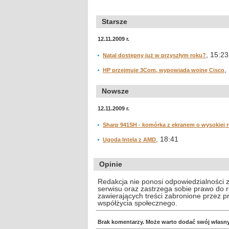
Starsze
12.11.2009 r.
, 15:23
Natal dostępny już w przyszłym roku?
,
HP przejmuje 3Com, wypowiada wojnę Cisco
Nowsze
12.11.2009 r.
Sharp 941SH - komórka z ekranem o wysokiej r
, 18:41
Ugoda Intela z AMD
Opinie
Redakcja nie ponosi odpowiedzialności 
serwisu oraz zastrzega sobie prawo do
zawierających treści zabronione przez 
współżycia społecznego.
Brak komentarzy. Może warto dodać swój własn