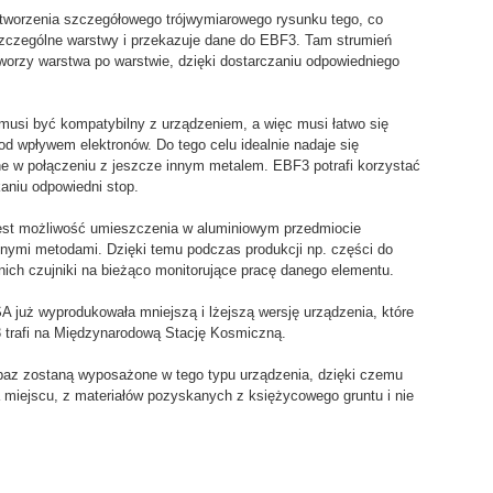
tworzenia szczegółowego trójwymiarowego rysunku tego, co
zczególne warstwy i przekazuje dane do EBF3. Tam strumień
tworzy warstwa po warstwie, dzięki dostarczaniu odpowiedniego
, musi być kompatybilny z urządzeniem, a więc musi łatwo się
od wpływem elektronów. Do tego celu idealnie nadaje się
e w połączeniu z jeszcze innym metalem. EBF3 potrafi korzystać
aniu odpowiedni stop.
 jest możliwość umieszczenia w aluminiowym przedmiocie
innymi metodami. Dzięki temu podczas produkcji np. części do
ich czujniki na bieżąco monitorujące pracę danego elementu.
A już wyprodukowała mniejszą i lżejszą wersję urządzenia, które
 trafi na Międzynarodową Stację Kosmiczną.
 baz zostaną wyposażone w tego typu urządzenia, dzięki czemu
miejscu, z materiałów pozyskanych z księżycowego gruntu i nie