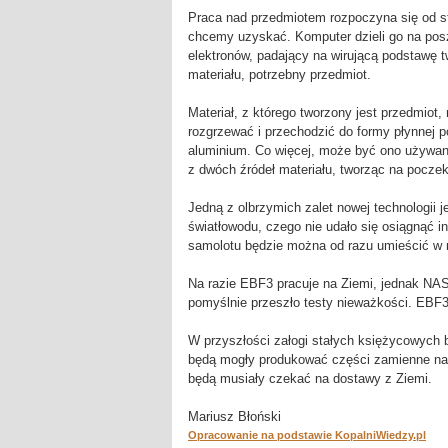
Praca nad przedmiotem rozpoczyna się od s
chcemy uzyskać. Komputer dzieli go na pos
elektronów, padający na wirującą podstawę 
materiału, potrzebny przedmiot.
Materiał, z którego tworzony jest przedmiot
rozgrzewać i przechodzić do formy płynnej p
aluminium. Co więcej, może być ono używan
z dwóch źródeł materiału, tworząc na poczek
Jedną z olbrzymich zalet nowej technologii
światłowodu, czego nie udało się osiągnąć 
samolotu będzie można od razu umieścić w n
Na razie EBF3 pracuje na Ziemi, jednak NAS
pomyślnie przeszło testy nieważkości. EBF3
W przyszłości załogi stałych księżycowych
będą mogły produkować części zamienne na 
będą musiały czekać na dostawy z Ziemi.
Mariusz Błoński
Opracowanie na podstawie KopalniWiedzy.pl