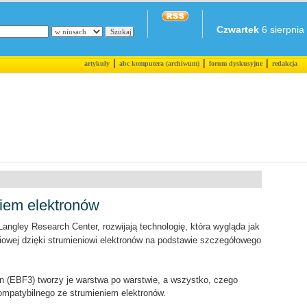
Czwartek
6 sierpnia 
|
|
|
artykuły
abc komputera (archiwum)
forum dyskusyjne
redakcja
iem elektronów
angley Research Center, rozwijają technologię, która wygląda jak
niowej dzięki strumieniowi elektronów na podstawie szczegółowego
n (EBF3) tworzy je warstwa po warstwie, a wszystko, czego
kompatybilnego ze strumieniem elektronów.