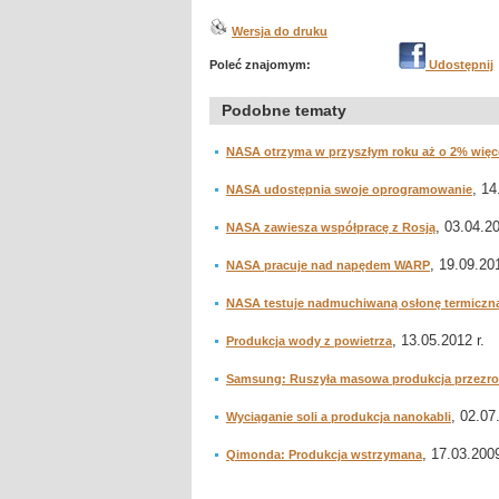
Wersja do druku
Poleć znajomym:
Udostępnij
Podobne tematy
NASA otrzyma w przyszłym roku aż o 2% więce
, 14
NASA udostępnia swoje oprogramowanie
, 03.04.20
NASA zawiesza współpracę z Rosją
, 19.09.201
NASA pracuje nad napędem WARP
NASA testuje nadmuchiwaną osłonę termiczn
, 13.05.2012 r.
Produkcja wody z powietrza
Samsung: Ruszyła masowa produkcja przezr
, 02.07
Wyciąganie soli a produkcja nanokabli
, 17.03.2009
Qimonda: Produkcja wstrzymana