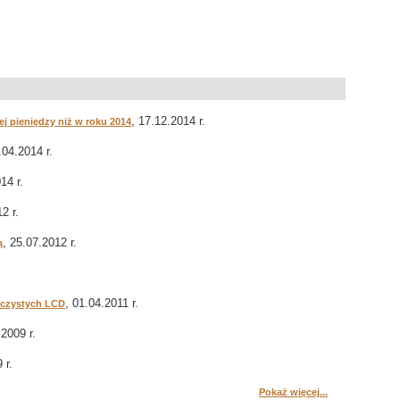
, 17.12.2014 r.
j pieniędzy niż w roku 2014
.04.2014 r.
14 r.
2 r.
, 25.07.2012 r.
ą
, 01.04.2011 r.
oczystych LCD
.2009 r.
 r.
Pokaż więcej...