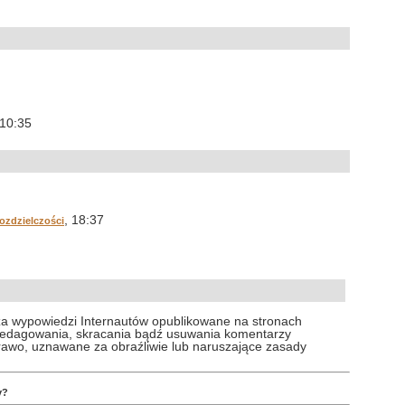
 10:35
, 18:37
ozdzielczości
za wypowiedzi Internautów opublikowane na stronach
 redagowania, skracania bądź usuwania komentarzy
prawo, uznawane za obraźliwie lub naruszające zasady
y?