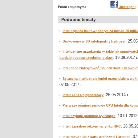
Poleć znajomym:
Udostępnij
Podobne tematy
Intel ogłasza budowę fabryk za ponad 20 mil
, 25.05
Drukowany w 3D inteligentny hydrożel
Inteligentne urządzenia — takie jak smartwatc
, 19.09.2017 r
bardziej rozpowszechnione zjaw
Intel chce zintegrować Thunderbolt 3 w swoi
Sztuczna inteligencja lepiej przewiduje wyr
07.05.2017 r.
, 26.05.2014 r.
Intel: CPU 4 gigahercowy
Pierwszy ośmiordzeniowy CPU Intela dla kom
, 10.01.2012 
Intel szykuje premierę Ivy Bridge
, 26.05.20
Intel: Larrabee odżyje na rynku HPC
, 07
Intel rezygnuje z karty graficznej Larrabee