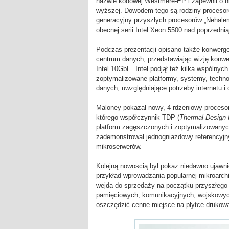
nazwie kodowej Westmere-EP i zapewnił o n
wyższej. Dowodem tego są rodziny proceso
generacyjny przyszłych procesorów „Nehale
obecnej serii Intel Xeon 5500 nad poprzednią
Podczas prezentacji opisano także konwerge
centrum danych, przedstawiając wizję konwer
Intel 10GbE. Intel podjął też kilka wspólny
zoptymalizowane platformy, systemy, techno
danych, uwzględniające potrzeby internetu i
Maloney pokazał nowy, 4 rdzeniowy procesor
którego współczynnik TDP (
Thermal Design
platform zagęszczonych i zoptymalizowanych 
zademonstrował jednogniazdowy referencyjn
mikroserwerów.
Kolejną nowoscią był pokaz niedawno ujawni
przykład wprowadzania popularnej mikroarchi
wejdą do sprzedaży na początku przyszłego
pamięciowych, komunikacyjnych, wojskowych 
oszczędzić cenne miejsce na płytce drukow