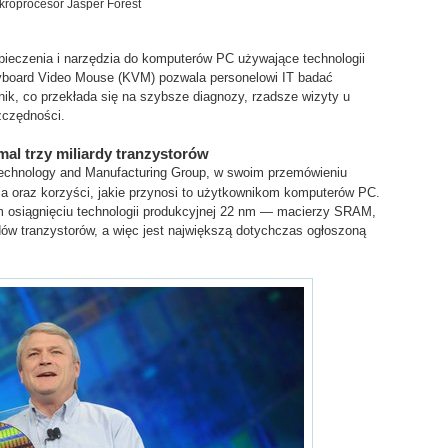
kroprocesor Jasper Forest
ieczenia i narzędzia do komputerów PC używające technologii
eyboard Video Mouse (KVM) pozwala personelowi IT badać
wnik, co przekłada się na szybsze diagnozy, rzadsze wizyty u
zczędności.
mal trzy miliardy tranzystorów
 Technology and Manufacturing Group, w swoim przemówieniu
e’a oraz korzyści, jakie przynosi to użytkownikom komputerów PC.
m osiągnięciu technologii produkcyjnej 22 nm — macierzy SRAM,
rdów tranzystorów, a więc jest największą dotychczas ogłoszoną