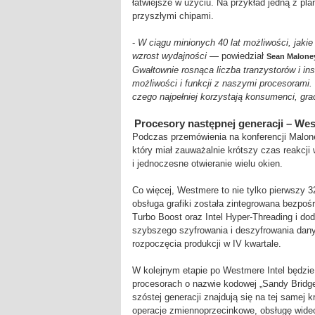
łatwiejsze w użyciu. Na przykład jedną z plan
przyszłymi chipami.
-
W ciągu minionych 40 lat możliwości, jaki
wzrost wydajności
— powiedział
Sean Malone
Gwałtownie rosnąca liczba tranzystorów i in
możliwości i funkcji z naszymi procesorami.
czego najpełniej korzystają konsumenci, gra
Procesory następnej generacji – We
Podczas przemówienia na konferencji Malon
który miał zauważalnie krótszy czas reakcji 
i jednoczesne otwieranie wielu okien.
Co więcej, Westmere to nie tylko pierwszy 3
obsługa grafiki została zintegrowana bezpoś
Turbo Boost oraz Intel Hyper-Threading i d
szybszego szyfrowania i deszyfrowania da
rozpoczęcia produkcji w IV kwartale.
W kolejnym etapie po Westmere Intel będzi
procesorach o nazwie kodowej „Sandy Bridge”
szóstej generacji znajdują się na tej samej
operacje zmiennoprzecinkowe, obsługę wide