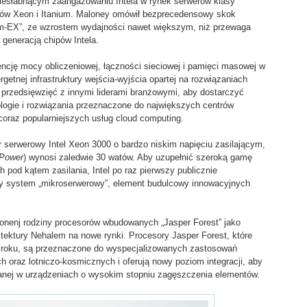
iesłabnącym zaangażowaniu Intela w rynek serwerów klasy
rów Xeon i Itanium. Maloney omówił bezprecedensowy skok
m-EX”, ze wzrostem wydajności nawet większym, niż przewaga
 generacją chipów Intela.
ncję mocy obliczeniowej, łączności sieciowej i pamięci masowej w
getnej infrastruktury wejścia-wyjścia opartej na rozwiązaniach
ch przedsięwzięć z innymi liderami branżowymi, aby dostarczyć
logie i rozwiązania przeznaczone do największych centrów
 coraz popularniejszych usług cloud computing.
 serwerowy Intel Xeon 3000 o bardzo niskim napięciu zasilającym,
 Power
) wynosi zaledwie 30 watów. Aby uzupełnić szeroką gamę
pod kątem zasilania, Intel po raz pierwszy publicznie
y system „mikroserwerowy”, element budulcowy innowacyjnych
onenj rodziny procesorów wbudowanych „Jasper Forest” jako
tektury Nehalem na nowe rynki. Procesory Jasper Forest, które
 roku, są przeznaczone do wyspecjalizowanych zastosowań
oraz lotniczo-kosmicznych i oferują nowy poziom integracji, aby
anej w urządzeniach o wysokim stopniu zagęszczenia elementów.