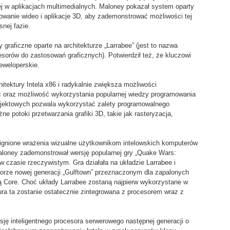
ej w aplikacjach multimedialnych. Maloney pokazał system oparty
wanie wideo i aplikacje 3D, aby zademonstrować możliwości tej
snej fazie.
graficzne oparte na architekturze „Larrabee” (jest to nazwa
sorów do zastosowań graficznych). Potwierdził też, że kluczowi
eweloperskie.
itektury Intela x86 i radykalnie zwiększa możliwości
ć oraz możliwość wykorzystania popularnej wiedzy programowania
rojektowych pozwala wykorzystać zalety programowalnego
e potoki przetwarzania grafiki 3D, takie jak rasteryzacja,
ignione wrażenia wizualne użytkownikom intelowskich komputerów
aloney zademonstrował wersję popularnej gry „Quake Wars:
w czasie rzeczywistym. Gra działała na układzie Larrabee i
orze nowej generacji „Gulftown” przeznaczonym dla zapalonych
ą Core. Choć układy Larrabee zostaną najpierw wykorzystane w
ura ta zostanie ostatecznie zintegrowana z procesorem wraz z
ę inteligentnego procesora serwerowego następnej generacji o