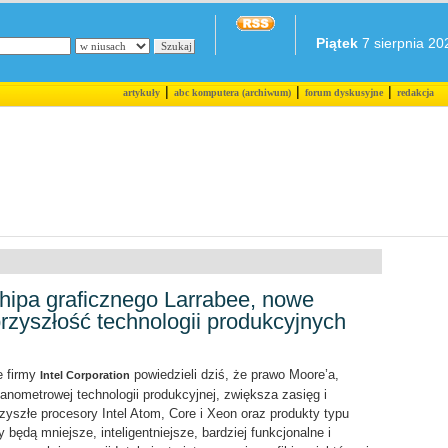
Piątek
7 sierpnia 202
|
|
|
artykuły
abc komputera (archiwum)
forum dyskusyjne
redakcja
chipa graficznego Larrabee, nowe
rzyszłość technologii produkcyjnych
e firmy
powiedzieli dziś, że prawo Moore’a,
Intel Corporation
anometrowej technologii produkcyjnej, zwiększa zasięg i
Przyszłe procesory Intel Atom, Core i Xeon oraz produkty typu
będą mniejsze, inteligentniejsze, bardziej funkcjonalne i