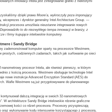
owanych innowacji Intela jest zintegrowanie grafiki z niektórymi
e zyskaliśmy dzięki prawu Moore’a, wykroczyły poza imponujący
, wiceprezes i dyrektor generalny Intel Architecture Group. —
y
strukcji procesora umożliwia nieustanne integrowanie nowych
 Doprowadziło to do niezwykłego tempa innowacji w branży, z
cze i firmy kupujące intelowskie komputery.
stmere i Sandy Bridge
ey zademonstrował komputer oparty na procesorze Westmere,
w prostych, codziennych zadaniach, takich jak surfowanie po sieci
2-nanometrowy procesor Intela, ale również pierwszy, w którym
rednio z kością procesora. Westmere obsługuje technologie Intel
odaje nowe instrukcje Advanced Encryption Standard (AES) do
nych. Wafle Westmere są już przygotowywane do planowanego
e kontynuował dalszą integrację w swoich 32-nanometrowych
. W architekturze Sandy Bridge intelowskie rdzenie graficzne
 krzemowej kości co rdzeń procesora. Procesory przyspieszają
o oraz wykonywanie kodu intensywnie korzystającego z procesora,