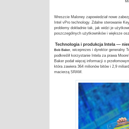
Mi
Wreszcie Maloney zapowiedział nowe zabezp
Intel vPro technology. Zdalne sterowanie K
problemy dokładnie tak, jak widzi je użytko
poszczególnych użytkowników i większe os
Technologia i produkcja Intela — nie
, wiceprezes i dyrektor generalny
Bob Baker
podkreślił korzystanie Intela za prawa Moor
Baker podał więcej informacji o przełomowy
która zawiera 364 milionów bitów i 2,9 milia
macierzą SRAM.