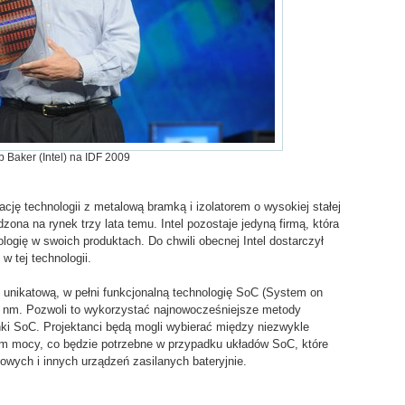
 Baker (Intel) na IDF 2009
cję technologii z metalową bramką i izolatorem o wysokiej stałej
dzona na rynek trzy lata temu. Intel pozostaje jedyną firmą, która
logię w swoich produktach. Do chwili obecnej Intel dostarczył
 tej technologii.
ł unikatową, w pełni funkcjonalną technologię SoC (System on
 32 nm. Pozwoli to wykorzystać najnowocześniejsze metody
nki SoC. Projektanci będą mogli wybierać między niezwykle
m mocy, co będzie potrzebne w przypadku układów SoC, które
wych i innych urządzeń zasilanych bateryjnie.