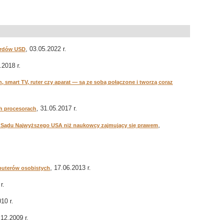
, 03.05.2022 r.
iardów USD
.2018 r.
h, smart TV, ruter czy aparat — są ze sobą połączone i tworzą coraz
.
, 31.05.2017 r.
ch procesorach
,
oki Sądu Najwyższego USA niż naukowcy zajmujący się prawem
, 17.06.2013 r.
puterów osobistych
r.
10 r.
.12.2009 r.