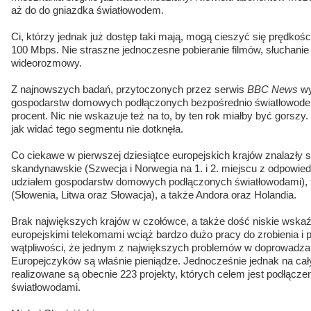
aż do do gniazdka światłowodem.
Ci, którzy jednak już dostęp taki mają, mogą cieszyć się prędkośc
100 Mbps. Nie straszne jednoczesne pobieranie filmów, słuchanie 
wideorozmowy.
Z najnowszych badań, przytoczonych przez serwis
BBC News
wy
gospodarstw domowych podłączonych bezpośrednio światłowodem 
procent. Nic nie wskazuje też na to, by ten rok miałby być gorsz
jak widać tego segmentu nie dotknęła.
Co ciekawe w pierwszej dziesiątce europejskich krajów znalazły s
skandynawskie (Szwecja i Norwegia na 1. i 2. miejscu z odpowie
udziałem gospodarstw domowych podłączonych światłowodami), tr
(Słowenia, Litwa oraz Słowacja), a także Andora oraz Holandia.
Brak największych krajów w czołówce, a także dość niskie wskaźn
europejskimi telekomami wciąż bardzo dużo pracy do zrobienia i p
wątpliwości, że jednym z największych problemów w doprowadz
Europejczyków są właśnie pieniądze. Jednocześnie jednak na ca
realizowane są obecnie 223 projekty, których celem jest podłąc
światłowodami.