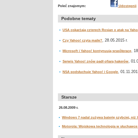
Poleć znajomym:
Udostępnij
Podobne tematy
USA oskarżają czterech Rosjan o atak na Yaho
, 28.05.2015 r.
Czy Yahoo! czyta maile?
, 1
Microsoft i Yahoo! kontynuują współpracę
, 01.
Serwis Yahoo! znów padł ofiarą hakerów
, 01.11.201
NSA podsłuchuje Yahoo! i Google
Starsze
26.08.2009 r.
Windows 7 nadal zużywa baterię szybciej, niż 
Motorola: Wojskowa technologia w słuchawce