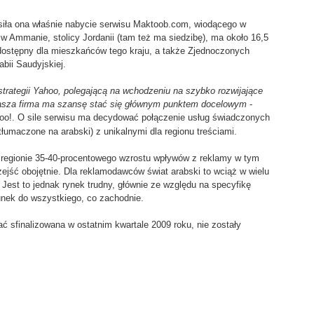
siła ona właśnie nabycie serwisu Maktoob.com, wiodącego w
w Ammanie, stolicy Jordanii (tam też ma siedzibę), ma około 16,5
dostępny dla mieszkańców tego kraju, a także Zjednoczonych
bii Saudyjskiej.
strategii Yahoo, polegającą na wchodzeniu na szybko rozwijające
nasza firma ma szansę stać się głównym punktem docelowym
-
hoo!. O sile serwisu ma decydować połączenie usług świadczonych
łumaczone na arabski) z unikalnymi dla regionu treściami.
regionie 35-40-procentowego wzrostu wpływów z reklamy w tym
ejść obojętnie. Dla reklamodawców świat arabski to wciąż w wielu
Jest to jednak rynek trudny, głównie ze względu na specyfikę
sunek do wszystkiego, co zachodnie.
ać sfinalizowana w ostatnim kwartale 2009 roku, nie zostały