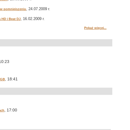
, 24.07.2009 r.
 w pomniejszeniu
, 16.02.2009 r.
a HD i Beat DJ
Pokaż więcej...
 10:23
, 18:41
 GB
, 17:00
ach