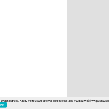
 twoich potrzeb. Każdy może zaakceptować pliki cookies albo ma możliwość wyłączenia ich
iem
eh.pl