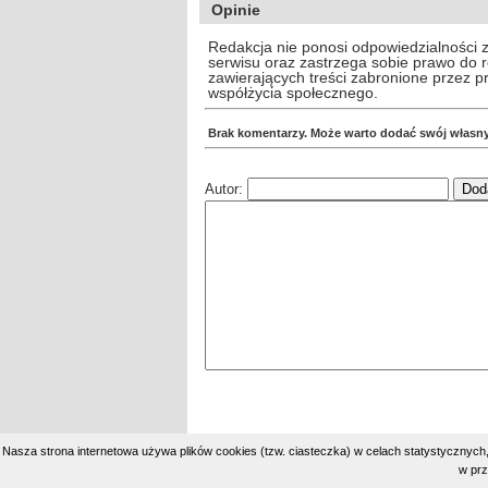
Opinie
Redakcja nie ponosi odpowiedzialności 
serwisu oraz zastrzega sobie prawo do
zawierających treści zabronione przez 
współżycia społecznego.
Brak komentarzy. Może warto dodać swój własn
Autor:
Nasza strona internetowa używa plików cookies (tzw. ciasteczka) w celach statystycznyc
w prz
Copyright © 2002-2026 |
Prywatność
| Load: 31.66 | 