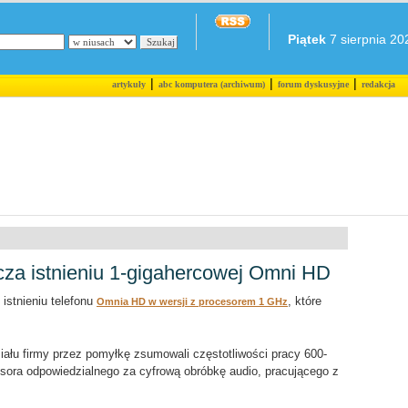
Piątek
7 sierpnia 202
|
|
|
artykuły
abc komputera (archiwum)
forum dyskusyjne
redakcja
cza istnieniu 1-gigahercowej Omni HD
 istnieniu telefonu
, które
Omnia HD w wersji z procesorem 1 GHz
iału firmy przez pomyłkę zsumowali częstotliwości pracy 600-
sora odpowiedzialnego za cyfrową obróbkę audio, pracującego z