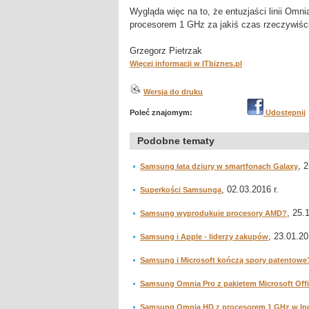
Wygląda więc na to, że entuzjaści linii Omn
procesorem 1 GHz za jakiś czas rzeczywiście
Grzegorz Pietrzak
Więcej informacji w ITbiznes.pl
Wersja do druku
Poleć znajomym:
Udostępnij
Podobne tematy
, 
Samsung łata dziury w smartfonach Galaxy
, 02.03.2016 r.
Superkości Samsunga
, 25.
Samsung wyprodukuje procesory AMD?
, 23.01.20
Samsung i Apple - liderzy zakupów
Samsung i Microsoft kończą spory patentowe
Samsung Omnia Pro z pakietem Microsoft Offi
Samsung Omnia HD z procesorem 1 GHz w In