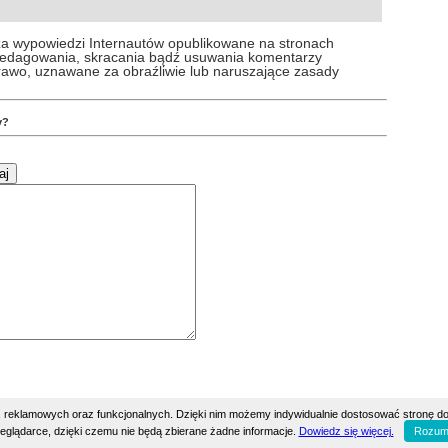
za wypowiedzi Internautów opublikowane na stronach
 redagowania, skracania bądź usuwania komentarzy
prawo, uznawane za obraźliwie lub naruszające zasady
y?
h, reklamowych oraz funkcjonalnych. Dzięki nim możemy indywidualnie dostosować stronę do
eglądarce, dzięki czemu nie będą zbierane żadne informacje.
Dowiedz się więcej.
Rozum
SQL: 18 | Uptime: 9 days, 10:24 h:m | Wszelkie uwagi prosimy zgłaszać pod adresem eddy@h