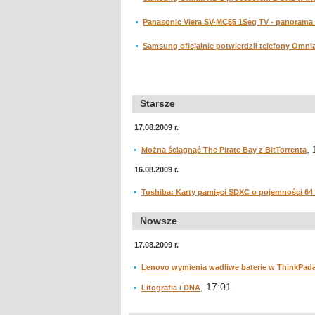
Panasonic Viera SV-MC55 1Seg TV - panorama
Samsung oficjalnie potwierdził telefony Omni
Starsze
17.08.2009 r.
,
Można ściągnąć The Pirate Bay z BitTorrenta
16.08.2009 r.
Toshiba: Karty pamięci SDXC o pojemności 64
Nowsze
17.08.2009 r.
Lenovo wymienia wadliwe baterie w ThinkPad
, 17:01
Litografia i DNA